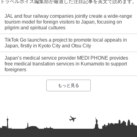
トラベルボイス編集部が厳選した注目記事を英文で読めます。
JAL and four railway companies jointly create a wide-range
tourism model for foreign visitors to Japan, focusing on
pilgrim and spiritual cultures
TikTok Go launches a project to promote local appeals in
Japan, firstly in Kyoto City and Otsu City
Japan’s medical service provider MEDI PHONE provides
free medical translation services in Kumamoto to support
foreigners
もっと見る