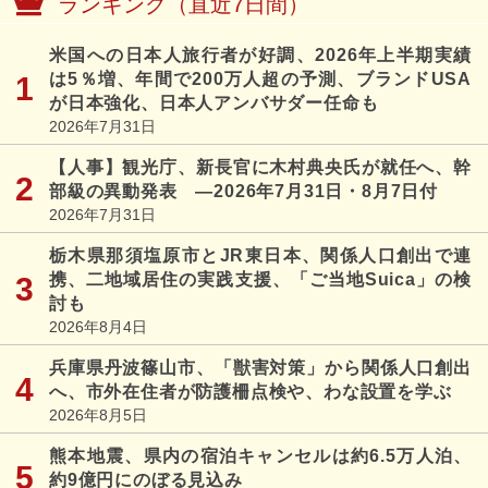
ランキング（直近7日間）
米国への日本人旅行者が好調、2026年上半期実績
は5％増、年間で200万人超の予測、ブランドUSA
が日本強化、日本人アンバサダー任命も
2026年7月31日
【人事】観光庁、新長官に木村典央氏が就任へ、幹
部級の異動発表 ―2026年7月31日・8月7日付
2026年7月31日
栃木県那須塩原市とJR東日本、関係人口創出で連
携、二地域居住の実践支援、「ご当地Suica」の検
討も
2026年8月4日
兵庫県丹波篠山市、「獣害対策」から関係人口創出
へ、市外在住者が防護柵点検や、わな設置を学ぶ
2026年8月5日
熊本地震、県内の宿泊キャンセルは約6.5万人泊、
約9億円にのぼる見込み