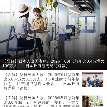
【図解】日本人出国者数、2026年6月は前年比3.4％増の
109万人 ―日本政府観光局（速報）
【図解】訪日外国人数、2026年6月は前年
比6.8％減の315万人、3カ月連続で前年割
れも、15市場では過去最多 ―日本政府
観光局（速報）
【図解】訪日外国人数、2026年5月は前年
比3.6％減、2カ月連続前年割れ、一方で
19市場では過去最多 ―日本政府観光局