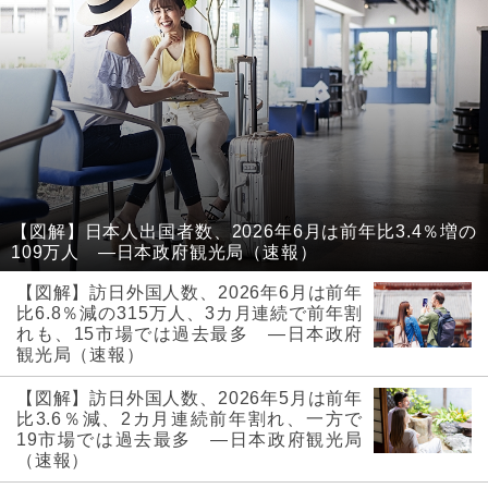
【図解】日本人出国者数、2026年6月は前年比3.4％増の
109万人 ―日本政府観光局（速報）
【図解】訪日外国人数、2026年6月は前年
比6.8％減の315万人、3カ月連続で前年割
れも、15市場では過去最多 ―日本政府
観光局（速報）
【図解】訪日外国人数、2026年5月は前年
比3.6％減、2カ月連続前年割れ、一方で
19市場では過去最多 ―日本政府観光局
（速報）