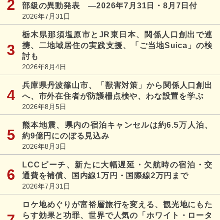
部級の異動発表 ―2026年7月31日・8月7日付
2026年7月31日
栃木県那須塩原市とJR東日本、関係人口創出で連
携、二地域居住の実践支援、「ご当地Suica」の検
討も
2026年8月4日
兵庫県丹波篠山市、「獣害対策」から関係人口創出
へ、市外在住者が防護柵点検や、わな設置を学ぶ
2026年8月5日
熊本地震、県内の宿泊キャンセルは約6.5万人泊、
約9億円にのぼる見込み
2026年8月3日
LCCピーチ、新たに大幅遅延・欠航時の宿泊・交
通費を補償、国内線1万円・国際線2万円まで
2026年7月31日
ロケ地めぐりが富裕層旅行を変える、観光地にもた
らす効果と功罪、世界で人気の「ホワイト・ロータ