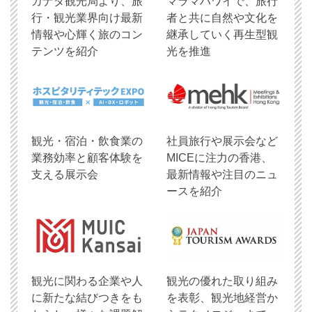
​カナダ観光局より、旅
マラマハワイで、旅行
行・観光業界向け最新
者と共に自然や文化を
情報や心輝く旅のコン
継承していく再生型観
テンツを紹介
光を推進
観光・宿泊・飲食業の
社員旅行や展示会など
業務効率と顧客体験を
MICEに注力の香港、
支える展示会
最新情報や注目のニュ
ースを紹介
観光に関わる企業や人
観光の優れた取り組み
に新たな結びつきをも
を表彰、観光地経営か