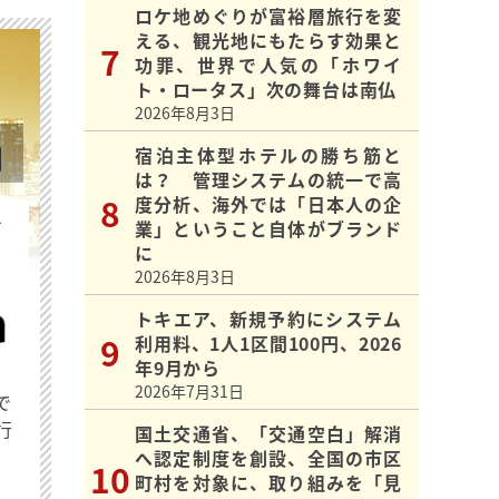
ロケ地めぐりが富裕層旅行を変
える、観光地にもたらす効果と
功罪、世界で人気の「ホワイ
ト・ロータス」次の舞台は南仏
2026年8月3日
宿泊主体型ホテルの勝ち筋と
は？ 管理システムの統一で高
度分析、海外では「日本人の企
を
業」ということ自体がブランド
に
2026年8月3日
トキエア、新規予約にシステム
利用料、1人1区間100円、2026
年9月から
2026年7月31日
で
行
国土交通省、「交通空白」解消
へ認定制度を創設、全国の市区
町村を対象に、取り組みを「見