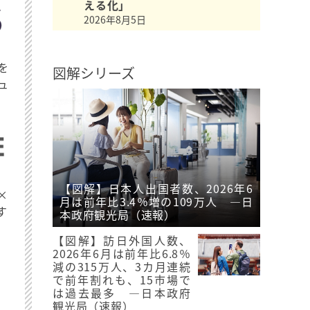
える化」
2026年8月5日
を
図解シリーズ
ュ
【図解】日本人出国者数、2026年6
×
月は前年比3.4％増の109万人 ―日
す
本政府観光局（速報）
【図解】訪日外国人数、
2026年6月は前年比6.8％
減の315万人、3カ月連続
で前年割れも、15市場で
は過去最多 ―日本政府
観光局（速報）