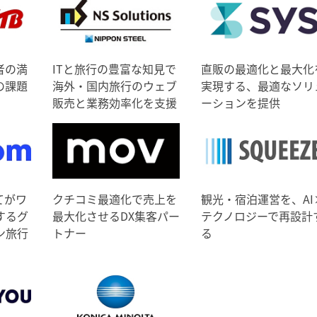
者の満
ITと旅行の豊富な知見で
直販の最適化と最大化
の課題
海外・国内旅行のウェブ
実現する、最適なソリ
販売と業務効率化を支援
ーションを提供
てがワ
クチコミ最適化で売上を
観光・宿泊運営を、AI
するグ
最大化させるDX集客パー
テクノロジーで再設計
ン旅行
トナー
る