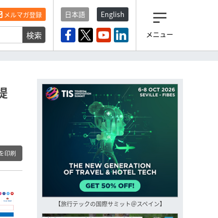
日本語
English
メルマガ登録
検索
メニュー
観光産業ニュース「トラベ
ルボイス」編集部から届く
一歩先の未来がみえるメルマガ
「今日のヘッドライン」 、もうご
登録済みですよね？
提
もし未だ登録していないなら…
いますぐ登録する
を印刷
【旅行テックの国際サミット＠スペイン】