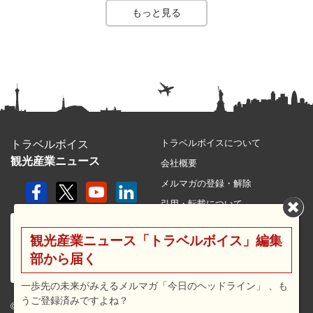
もっと見る
トラベルボイスについて
トラベルボイス
観光産業ニュース
会社概要
メルマガの登録・解除
引用・転載について
プライバシーポリシー
観光産業ニュース「トラベルボイス」編集
利用規約
部から届く
サイトマップ
広告メニュー・料金
一歩先の未来がみえるメルマガ「今日のヘッドライン」 、も
うご登録済みですよね？
プレスリリース窓口
© 2026 travel voice.