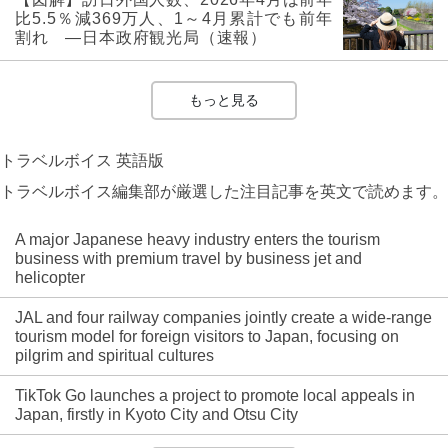
比5.5％減369万人、1～4月累計でも前年
割れ ―日本政府観光局（速報）
もっと見る
トラベルボイス 英語版
トラベルボイス編集部が厳選した注目記事を英文で読めます。
A major Japanese heavy industry enters the tourism
business with premium travel by business jet and
helicopter
JAL and four railway companies jointly create a wide-range
tourism model for foreign visitors to Japan, focusing on
pilgrim and spiritual cultures
TikTok Go launches a project to promote local appeals in
Japan, firstly in Kyoto City and Otsu City