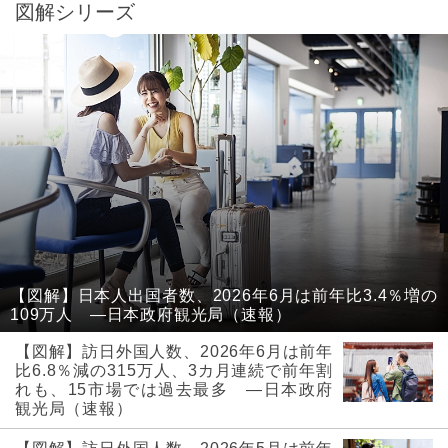
図解シリーズ
【図解】日本人出国者数、2026年6月は前年比3.4％増の
109万人 ―日本政府観光局（速報）
【図解】訪日外国人数、2026年6月は前年
比6.8％減の315万人、3カ月連続で前年割
れも、15市場では過去最多 ―日本政府
観光局（速報）