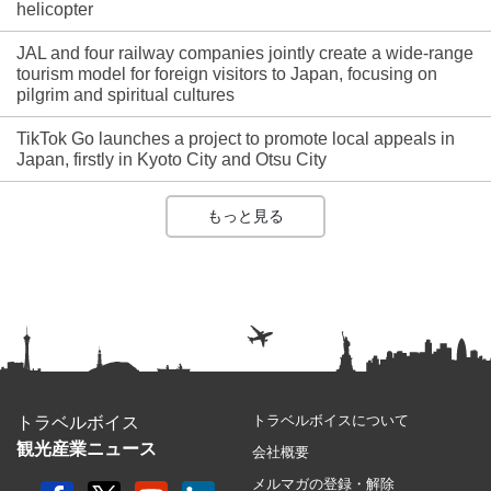
helicopter
JAL and four railway companies jointly create a wide-range
tourism model for foreign visitors to Japan, focusing on
pilgrim and spiritual cultures
TikTok Go launches a project to promote local appeals in
Japan, firstly in Kyoto City and Otsu City
もっと見る
トラベルボイスについて
トラベルボイス
観光産業ニュース
会社概要
メルマガの登録・解除