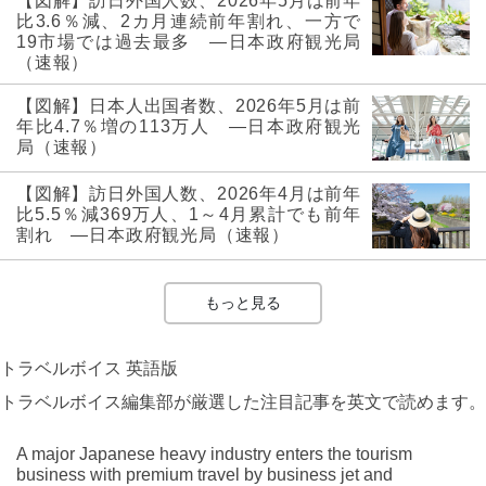
【図解】訪日外国人数、2026年5月は前年
比3.6％減、2カ月連続前年割れ、一方で
19市場では過去最多 ―日本政府観光局
（速報）
【図解】日本人出国者数、2026年5月は前
年比4.7％増の113万人 ―日本政府観光
局（速報）
【図解】訪日外国人数、2026年4月は前年
比5.5％減369万人、1～4月累計でも前年
割れ ―日本政府観光局（速報）
もっと見る
トラベルボイス 英語版
トラベルボイス編集部が厳選した注目記事を英文で読めます。
A major Japanese heavy industry enters the tourism
business with premium travel by business jet and