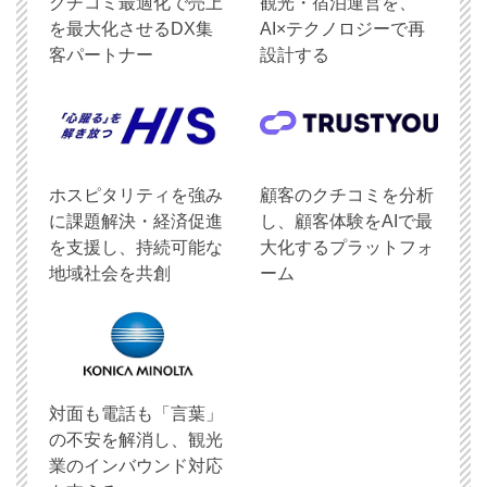
クチコミ最適化で売上
観光・宿泊運営を、
を最大化させるDX集
AI×テクノロジーで再
客パートナー
設計する
ホスピタリティを強み
顧客のクチコミを分析
に課題解決・経済促進
し、顧客体験をAIで最
を支援し、持続可能な
大化するプラットフォ
地域社会を共創
ーム
対面も電話も「言葉」
の不安を解消し、観光
業のインバウンド対応