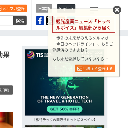
日本語
English
メルマガ登録
検索
メニュー
観光産業ニュース「トラベ
ルボイス」編集部から届く
一歩先の未来がみえるメルマガ
「今日のヘッドライン」 、もうご
登録済みですよね？
効果
もし未だ登録していないなら…
いますぐ登録する
を印刷
【旅行テックの国際サミット＠スペイン】