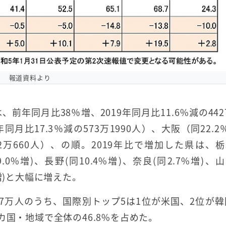
報道資料より
、前年同月比38％増、2019年同月比11.6%減の442
月比17.3％減の573万1990人）、大阪（同22.2
282万660人）、の順。2019年比で増加した県は、栃
9.0%増)、長野(同10.4%増)、奈良(同2.7%増)、
7%増)と大幅に増えた。
77万人のうち、国際別トップ5は1位が米国、2位が韓
カ国・地域で全体の46.8%を占めた。