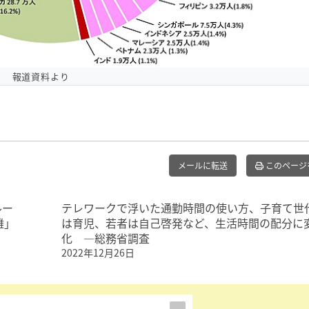
報道資料より
メールに転送
このページ
ルー
テレワークで浮いた通勤時間の使い方、子育て世
難」
は育児、若者は自己啓発など、生活時間の配分に
化 ―総務省調査
2022年12月26日