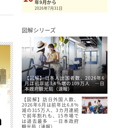
年9月から
2026年7月31日
図解シリーズ
【図解】日本人出国者数、2026年6
月は前年比3.4％増の109万人 ―日
本政府観光局（速報）
を
【図解】訪日外国人数、
2026年6月は前年比6.8％
減の315万人、3カ月連続
で前年割れも、15市場で
は過去最多 ―日本政府
観光局（速報）