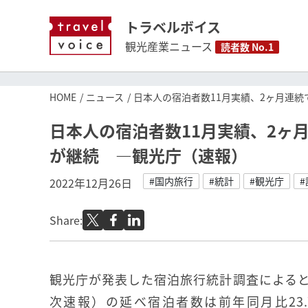
トラベルボイス
観光産業ニュース
読者数 No.1
HOME
ニュース
日本人の宿泊者数11月実績、2ヶ月連
日本人の宿泊者数11月実績、2ヶ
が継続 ―観光庁（速報）
#国内旅行
#統計
#観光庁
2022年12月26日
Share:
観光庁が発表した宿泊旅行統計調査によると、
次速報）の延べ宿泊者数は前年同月比23