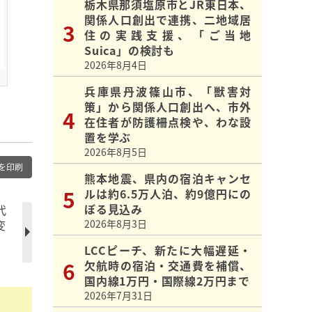
栃木県那須塩原市とJR東日本、
関係人口創出で連携、二地域居
住の実践支援、「ご当地
Suica」の検討も
2026年8月4日
兵庫県丹波篠山市、「獣害対
策」から関係人口創出へ、市外
在住者が防護柵点検や、わな設
置を学ぶ
2026年8月5日
を印刷
熊本地震、県内の宿泊キャンセ
ルは約6.5万人泊、約9億円にの
ぼる見込み
代
変
2026年8月3日
LCCピーチ、新たに大幅遅延・
欠航時の宿泊・交通費を補償、
国内線1万円・国際線2万円まで
2026年7月31日