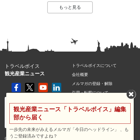
もっと見る
トラベルボイスについて
トラベルボイス
観光産業ニュース
会社概要
メルマガの登録・解除
引用・転載について
プライバシーポリシー
観光産業ニュース「トラベルボイス」編集
利用規約
部から届く
サイトマップ
広告メニュー・料金
一歩先の未来がみえるメルマガ「今日のヘッドライン」 、も
うご登録済みですよね？
プレスリリース窓口
© 2026 travel voice.