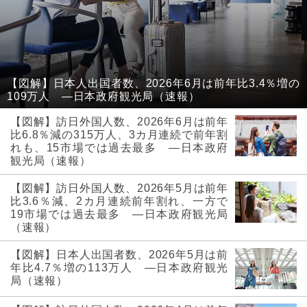
【図解】日本人出国者数、2026年6月は前年比3.4％増の
109万人 ―日本政府観光局（速報）
【図解】訪日外国人数、2026年6月は前年
比6.8％減の315万人、3カ月連続で前年割
れも、15市場では過去最多 ―日本政府
観光局（速報）
【図解】訪日外国人数、2026年5月は前年
比3.6％減、2カ月連続前年割れ、一方で
19市場では過去最多 ―日本政府観光局
（速報）
【図解】日本人出国者数、2026年5月は前
年比4.7％増の113万人 ―日本政府観光
局（速報）