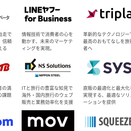
自走で
情報技術で消費者の心を
革新的なテクノロジー
、信頼
動かす、未来のマーケテ
最高のおもてなしを旅
える
ィングを実現。
者へ
者の満
ITと旅行の豊富な知見で
直販の最適化と最大化
の課題
海外・国内旅行のウェブ
実現する、最適なソリ
販売と業務効率化を支援
ーションを提供