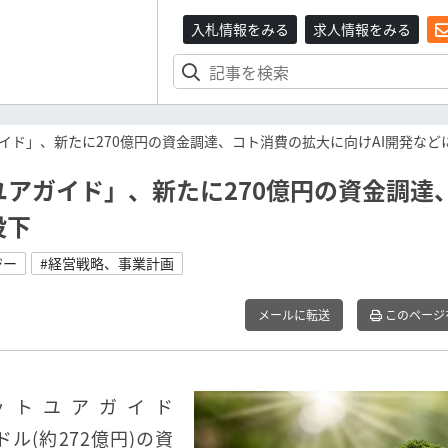
入札情報をみる
求人情報をみる
イド」、新たに270億円の資金調達、コト消費の拡大に向けAI開発など
アガイド」、新たに270億円の資金調達
投下
ジー
#経営戦略、事業計画
メールに転送
このページ
ットユアガイド
万ドル(約272億円)の資