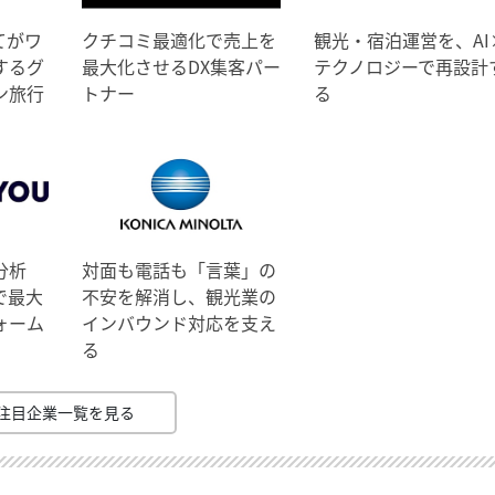
てがワ
クチコミ最適化で売上を
観光・宿泊運営を、AI
するグ
最大化させるDX集客パー
テクノロジーで再設計
ン旅行
トナー
る
分析
対面も電話も「言葉」の
で最大
不安を解消し、観光業の
ォーム
インバウンド対応を支え
る
注目企業一覧を見る