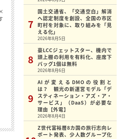
×
国土交通省、「交通空白」解消
へ認定制度を創設、全国の市区
す
町村を対象に、取り組みを「見
える化」
2026年8月5日
豪LCCジェットスター、機内で
頭上棚の利用を有料化、座席下
バッグ1個は無料
2026年8月6日
AIが変えるDMOの役割と
は？ 観光の新運営モデル「デ
スティネーション・アズ・ア・
サービス」（DaaS）が必要な
理由【外電】
2026年8月4日
Z世代富裕層8カ国の旅行志向レ
ポート発表、少人数グループ化