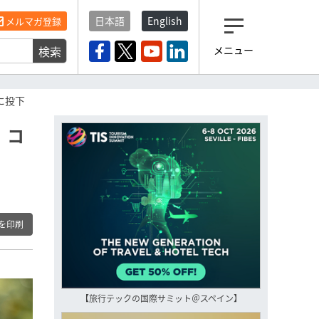
日本語
English
メルマガ登録
検索
メニュー
観光産業ニュース「トラベ
ルボイス」編集部から届く
一歩先の未来がみえるメルマガ
に投下
「今日のヘッドライン」 、もうご
登録済みですよね？
、コ
もし未だ登録していないなら…
いますぐ登録する
を印刷
【旅行テックの国際サミット＠スペイン】