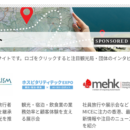
ト
SPONSORED
サイトです。ロゴをクリックすると注目観光局・団体のインタ
旅行者
観光・宿泊・飲食業の業
社員旅行や展示会など
を継承
務効率と顧客体験を支え
MICEに注力の香港、
光を推
る展示会
新情報や注目のニュー
を紹介