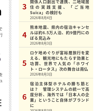
関係人口創出で連携、二地域居
住の実践支援、「ご当地
Suica」の検討も
2026年8月4日
熊本地震、県内の宿泊キャンセ
で
ルは約6.5万人泊、約9億円にの
行
ぼる見込み
2026年8月3日
ロケ地めぐりが富裕層旅行を変
える、観光地にもたらす効果と
功罪、世界で人気の「ホワイ
ト・ロータス」次の舞台は南仏
を
2026年8月3日
ュ
宿泊主体型ホテルの勝ち筋と
は？ 管理システムの統一で高
度分析、海外では「日本人の企
業」ということ自体がブランド
に
2026年8月3日