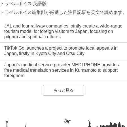
トラベルボイス 英語版
トラベルボイス編集部が厳選した注目記事を英文で読めます。
JAL and four railway companies jointly create a wide-range
tourism model for foreign visitors to Japan, focusing on
pilgrim and spiritual cultures
TikTok Go launches a project to promote local appeals in
Japan, firstly in Kyoto City and Otsu City
Japan’s medical service provider MEDI PHONE provides
free medical translation services in Kumamoto to support
foreigners
もっと見る