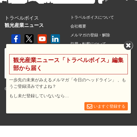
トラベルボイスについて
トラベルボイス
観光産業ニュース
会社概要
メルマガの登録・解除
引用・転載について
プライバシーポリシー
観光産業ニュース「トラベルボイス」編集
利用規約
部から届く
サイトマップ
広告メニュー・料金
一歩先の未来がみえるメルマガ「今日のヘッドライン」 、も
うご登録済みですよね？
プレスリリース窓口
© 2026 travel voice.
もし未だ登録していないなら…
求人広告
お問合せ
いますぐ登録する