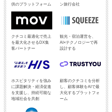
供のプラットフォーム
ン旅行会社
クチコミ最適化で売上
観光・宿泊運営を、
を最大化させるDX集
AI×テクノロジーで再
客パートナー
設計する
ホスピタリティを強み
顧客のクチコミを分析
に課題解決・経済促進
し、顧客体験をAIで最
を支援し、持続可能な
大化するプラットフォ
地域社会を共創
ーム