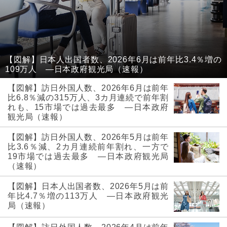
【図解】日本人出国者数、2026年6月は前年比3.4％増の
109万人 ―日本政府観光局（速報）
【図解】訪日外国人数、2026年6月は前年
比6.8％減の315万人、3カ月連続で前年割
れも、15市場では過去最多 ―日本政府
観光局（速報）
【図解】訪日外国人数、2026年5月は前年
比3.6％減、2カ月連続前年割れ、一方で
19市場では過去最多 ―日本政府観光局
（速報）
【図解】日本人出国者数、2026年5月は前
年比4.7％増の113万人 ―日本政府観光
局（速報）