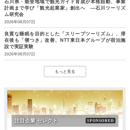
石川県・能登地域で観光ガイド育成が本格始動、事業
計画まで学び「観光起業家」創出へ ―石川ツーリズ
ム研究会
2026年08月07日
良質な睡眠を目的とした「スリープツーリズム」、滞
在後も「寝つき」改善、NTT東日本グループが宿泊施
設で実証実験
2026年08月07日
もっと見る
注目企業 セレクト
SPONSORED