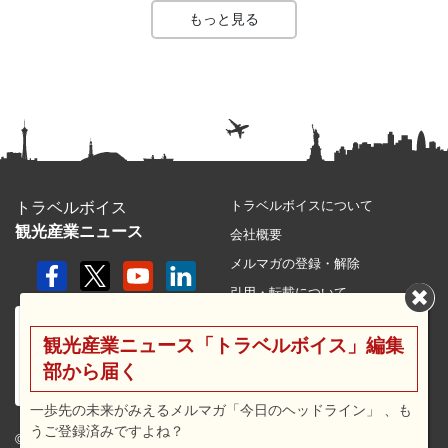
もっと見る
トラベルボイスについて
トラベルボイス
観光産業ニュース
会社概要
メルマガの登録・解除
引用・転載について
プライバシーポリシー
観光産業ニュース「トラベルボイス」編集
利用規約
部から届く
サイトマップ
広告メニュー・料金
一歩先の未来がみえるメルマガ「今日のヘッドライン」 、も
うご登録済みですよね？
プレスリリース窓口
© 2026 travel voice.