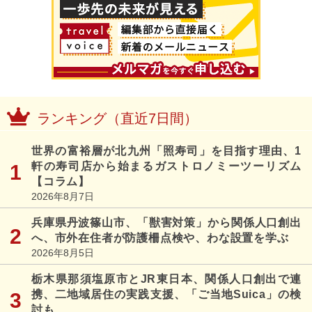
ランキング（直近7日間）
世界の富裕層が北九州「照寿司」を目指す理由、1
軒の寿司店から始まるガストロノミーツーリズム
【コラム】
2026年8月7日
兵庫県丹波篠山市、「獣害対策」から関係人口創出
へ、市外在住者が防護柵点検や、わな設置を学ぶ
2026年8月5日
栃木県那須塩原市とJR東日本、関係人口創出で連
携、二地域居住の実践支援、「ご当地Suica」の検
討も