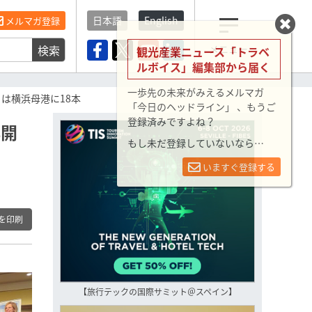
日本語
English
メルマガ登録
検索
メニュー
観光産業ニュース「トラベ
ルボイス」編集部から届く
一歩先の未来がみえるメルマガ
は横浜母港に18本
「今日のヘッドライン」 、もうご
登録済みですよね？
再開
もし未だ登録していないなら…
いますぐ登録する
を印刷
【旅行テックの国際サミット＠スペイン】