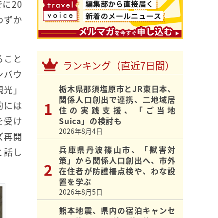
に20
わずか
ること
ランキング（直近7日間）
ンバウ
栃木県那須塩原市とJR東日本、
観光」
関係人口創出で連携、二地域居
的には
住の実践支援、「ご当地
を受け
Suica」の検討も
2026年8月4日
ズ再開
兵庫県丹波篠山市、「獣害対
と話し
策」から関係人口創出へ、市外
在住者が防護柵点検や、わな設
置を学ぶ
2026年8月5日
熊本地震、県内の宿泊キャンセ