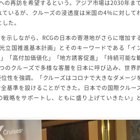
への再訪を希望するという。アジア市場は2030年まで
れているが、クルーズの浸透度は米国の4％に対して
とした。
を示しながら、RCGの日本の寄港地がさらに増加す
観光立国推進基本計画」とそのキーワードである「イ
大」「高付加価値化」「地方誘客促進」「持続可能な
3つのクルーズで多様な客層を日本に呼び込み、世界
優位性を強調。「クルーズはコロナで大きなダメージ
安全基準を設けることができた。日本での国際クルー
の戦略をサポートし、ともに盛り上げていきたい」