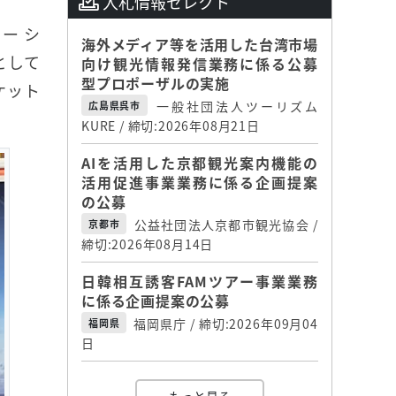
入札情報セレクト
ー シ
海外メディア等を活用した台湾市場
として
向け観光情報発信業務に係る公募
型プロポーザルの実施
ケット
一般社団法人ツーリズム
広島県呉市
KURE / 締切:2026年08月21日
AIを活用した京都観光案内機能の
活用促進事業業務に係る企画提案
の公募
公益社団法人京都市観光協会 /
京都市
締切:2026年08月14日
日韓相互誘客FAMツアー事業業務
に係る企画提案の公募
福岡県庁 / 締切:2026年09月04
福岡県
日