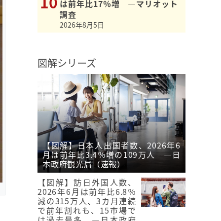
は前年比17％増 ―マリオット
調査
2026年8月5日
図解シリーズ
【図解】日本人出国者数、2026年6
月は前年比3.4％増の109万人 ―日
本政府観光局（速報）
【図解】訪日外国人数、
2026年6月は前年比6.8％
減の315万人、3カ月連続
で前年割れも、15市場で
は過去最多 ―日本政府