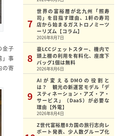
世界の富裕層が北九州「照寿
司」を目指す理由、1軒の寿司
店から始まるガストロノミーツ
ーリズム【コラム】
2026年8月7日
の金子
豪LCCジェットスター、機内で
頭上棚の利用を有料化、座席下
湾」事
バッグ1個は無料
内の寄
2026年8月6日
AIが変えるDMOの役割と
は？ 観光の新運営モデル「デ
スティネーション・アズ・ア・
サービス」（DaaS）が必要な
理由【外電】
2026年8月4日
Z世代富裕層8カ国の旅行志向レ
ポート発表、少人数グループ化