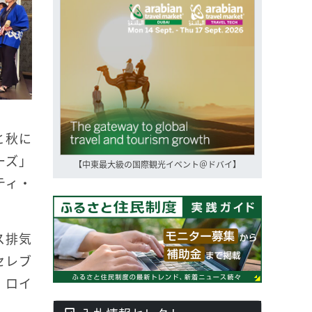
と秋に
ーズ」
【中東最大級の国際観光イベント＠ドバイ】
ティ・
ス排気
セレブ
、ロイ