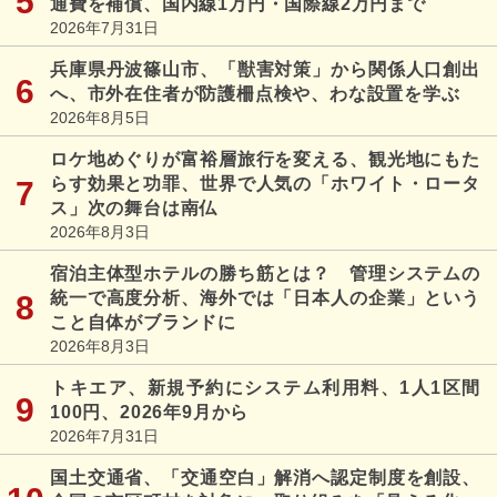
通費を補償、国内線1万円・国際線2万円まで
2026年7月31日
兵庫県丹波篠山市、「獣害対策」から関係人口創出
へ、市外在住者が防護柵点検や、わな設置を学ぶ
2026年8月5日
ロケ地めぐりが富裕層旅行を変える、観光地にもた
らす効果と功罪、世界で人気の「ホワイト・ロータ
ス」次の舞台は南仏
2026年8月3日
宿泊主体型ホテルの勝ち筋とは？ 管理システムの
統一で高度分析、海外では「日本人の企業」という
こと自体がブランドに
2026年8月3日
トキエア、新規予約にシステム利用料、1人1区間
100円、2026年9月から
2026年7月31日
国土交通省、「交通空白」解消へ認定制度を創設、