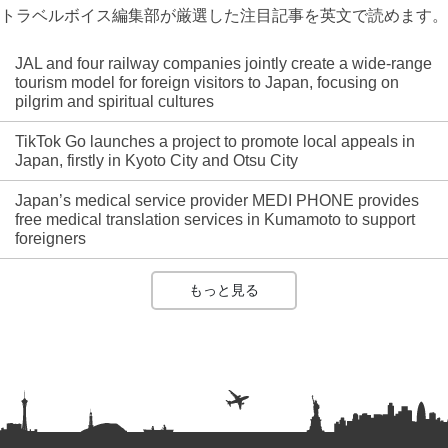
トラベルボイス編集部が厳選した注目記事を英文で読めます。
JAL and four railway companies jointly create a wide-range
tourism model for foreign visitors to Japan, focusing on
pilgrim and spiritual cultures
TikTok Go launches a project to promote local appeals in
Japan, firstly in Kyoto City and Otsu City
Japan’s medical service provider MEDI PHONE provides
free medical translation services in Kumamoto to support
foreigners
もっと見る