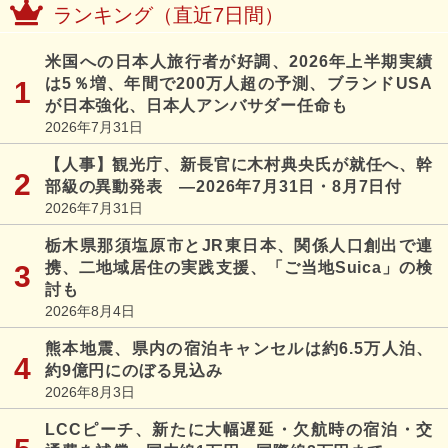
ランキング（直近7日間）
米国への日本人旅行者が好調、2026年上半期実績
は5％増、年間で200万人超の予測、ブランドUSA
が日本強化、日本人アンバサダー任命も
2026年7月31日
【人事】観光庁、新長官に木村典央氏が就任へ、幹
部級の異動発表 ―2026年7月31日・8月7日付
2026年7月31日
栃木県那須塩原市とJR東日本、関係人口創出で連
携、二地域居住の実践支援、「ご当地Suica」の検
討も
2026年8月4日
熊本地震、県内の宿泊キャンセルは約6.5万人泊、
約9億円にのぼる見込み
2026年8月3日
LCCピーチ、新たに大幅遅延・欠航時の宿泊・交