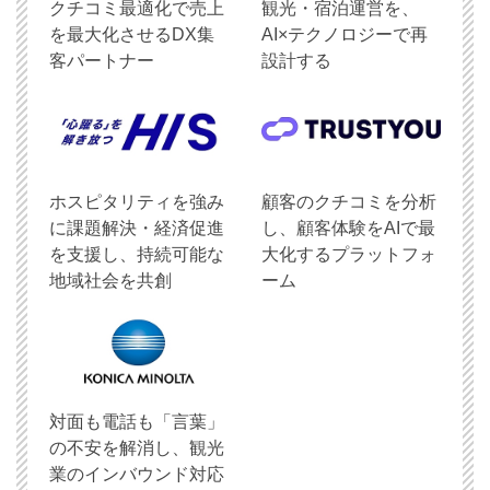
クチコミ最適化で売上
観光・宿泊運営を、
を最大化させるDX集
AI×テクノロジーで再
客パートナー
設計する
ホスピタリティを強み
顧客のクチコミを分析
に課題解決・経済促進
し、顧客体験をAIで最
を支援し、持続可能な
大化するプラットフォ
地域社会を共創
ーム
対面も電話も「言葉」
の不安を解消し、観光
業のインバウンド対応