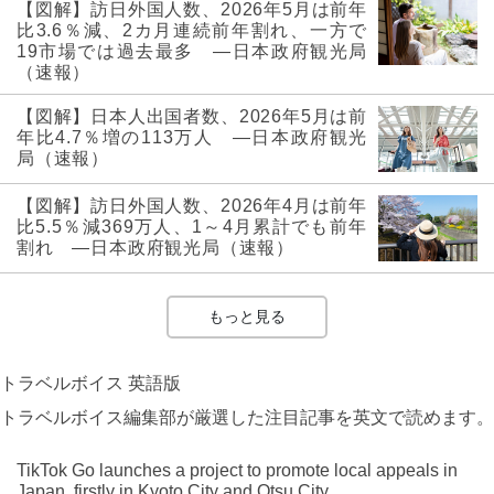
【図解】訪日外国人数、2026年5月は前年
比3.6％減、2カ月連続前年割れ、一方で
19市場では過去最多 ―日本政府観光局
（速報）
【図解】日本人出国者数、2026年5月は前
年比4.7％増の113万人 ―日本政府観光
局（速報）
【図解】訪日外国人数、2026年4月は前年
比5.5％減369万人、1～4月累計でも前年
割れ ―日本政府観光局（速報）
もっと見る
トラベルボイス 英語版
トラベルボイス編集部が厳選した注目記事を英文で読めます。
TikTok Go launches a project to promote local appeals in
Japan, firstly in Kyoto City and Otsu City