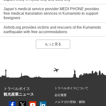
Japan’s medical service provider MEDI PHONE provides
free medical translation services in Kumamoto to support
foreigners
Airbnb.org provides victims and rescuers of the Kumamoto
earthquake with free accommodations
もっと見る
トラベルボイスについて
トラベルボイス
観光産業ニュース
会社概要
メルマガの登録・解除