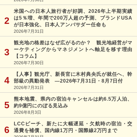
米国への日本人旅行者が好調、2026年上半期実績
は5％増、年間で200万人超の予測、ブランドUSA
が日本強化、日本人アンバサダー任命も
2026年7月31日
観光地の格差はなぜ広がるのか？ 観光地経営がマ
ーケティングからマネジメントへ軸足を移す理由
【コラム】
2026年7月30日
【人事】観光庁、新長官に木村典央氏が就任へ、幹
部級の異動発表 ―2026年7月31日・8月7日付
2026年7月31日
熊本地震、県内の宿泊キャンセルは約6.5万人泊、
約9億円にのぼる見込み
2026年8月3日
LCCピーチ、新たに大幅遅延・欠航時の宿泊・交
通費を補償、国内線1万円・国際線2万円まで
2026年7月31日