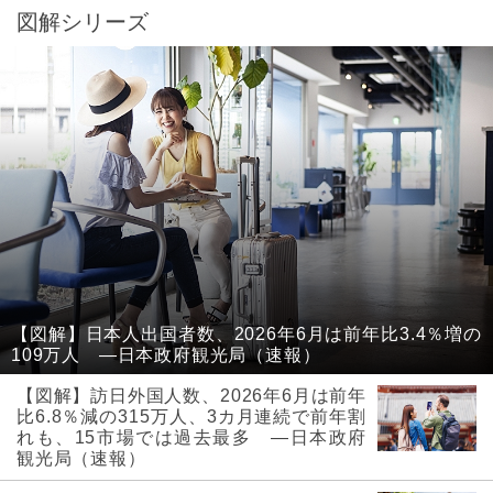
図解シリーズ
【図解】日本人出国者数、2026年6月は前年比3.4％増の
109万人 ―日本政府観光局（速報）
【図解】訪日外国人数、2026年6月は前年
比6.8％減の315万人、3カ月連続で前年割
れも、15市場では過去最多 ―日本政府
観光局（速報）