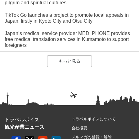
pilgrim and spiritual cultures
TikTok Go launches a project to promote local appeals in
Japan, firstly in Kyoto City and Otsu City
Japan’s medical service provider MEDI PHONE provides
free medical translation services in Kumamoto to support
foreigners
もっと見る
トラベルボイスについて
トラベルボイス
観光産業ニュース
会社概要
メルマガの登録・解除