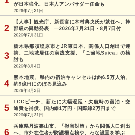
が日本強化、日本人アンバサダー任命も
2026年7月31日
【人事】観光庁、新長官に木村典央氏が就任へ、幹
部級の異動発表 ―2026年7月31日・8月7日付
2026年7月31日
栃木県那須塩原市とJR東日本、関係人口創出で連
携、二地域居住の実践支援、「ご当地Suica」の検
討も
2026年8月4日
熊本地震、県内の宿泊キャンセルは約6.5万人泊、
約9億円にのぼる見込み
2026年8月3日
LCCピーチ、新たに大幅遅延・欠航時の宿泊・交
通費を補償、国内線1万円・国際線2万円まで
2026年7月31日
兵庫県丹波篠山市、「獣害対策」から関係人口創出
へ、市外在住者が防護柵点検や、わな設置を学ぶ