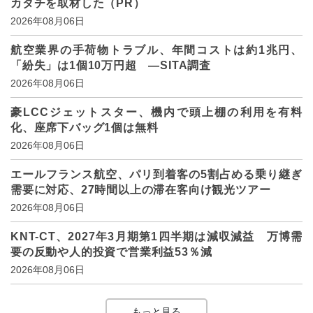
カタチを取材した（PR）
2026年08月06日
航空業界の手荷物トラブル、年間コストは約1兆円、
「紛失」は1個10万円超 ―SITA調査
2026年08月06日
豪LCCジェットスター、機内で頭上棚の利用を有料
化、座席下バッグ1個は無料
2026年08月06日
エールフランス航空、パリ到着客の5割占める乗り継ぎ
需要に対応、27時間以上の滞在客向け観光ツアー
2026年08月06日
KNT-CT、2027年3月期第1四半期は減収減益 万博需
要の反動や人的投資で営業利益53％減
2026年08月06日
もっと見る