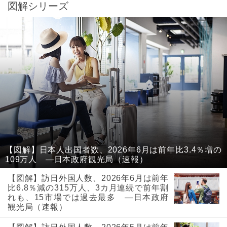
図解シリーズ
【図解】日本人出国者数、2026年6月は前年比3.4％増の
109万人 ―日本政府観光局（速報）
【図解】訪日外国人数、2026年6月は前年
比6.8％減の315万人、3カ月連続で前年割
れも、15市場では過去最多 ―日本政府
観光局（速報）