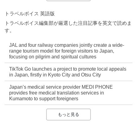
トラベルボイス 英語版
トラベルボイス編集部が厳選した注目記事を英文で読めま
す。
JAL and four railway companies jointly create a wide-
range tourism model for foreign visitors to Japan,
focusing on pilgrim and spiritual cultures
TikTok Go launches a project to promote local appeals
in Japan, firstly in Kyoto City and Otsu City
Japan’s medical service provider MEDI PHONE
provides free medical translation services in
Kumamoto to support foreigners
もっと見る