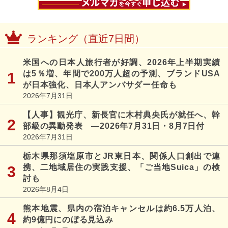
ランキング（直近7日間）
米国への日本人旅行者が好調、2026年上半期実績
は5％増、年間で200万人超の予測、ブランドUSA
が日本強化、日本人アンバサダー任命も
2026年7月31日
【人事】観光庁、新長官に木村典央氏が就任へ、幹
部級の異動発表 ―2026年7月31日・8月7日付
2026年7月31日
栃木県那須塩原市とJR東日本、関係人口創出で連
携、二地域居住の実践支援、「ご当地Suica」の検
討も
2026年8月4日
熊本地震、県内の宿泊キャンセルは約6.5万人泊、
約9億円にのぼる見込み