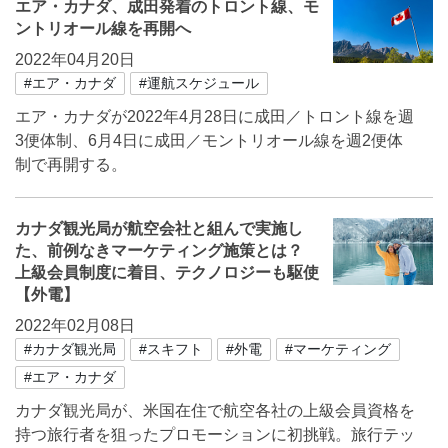
エア・カナダ、成田発着のトロント線、モ
ントリオール線を再開へ
2022年04月20日
#エア・カナダ
#運航スケジュール
エア・カナダが2022年4月28日に成田／トロント線を週
3便体制、6月4日に成田／モントリオール線を週2便体
制で再開する。
カナダ観光局が航空会社と組んで実施し
た、前例なきマーケティング施策とは？
上級会員制度に着目、テクノロジーも駆使
【外電】
2022年02月08日
#カナダ観光局
#スキフト
#外電
#マーケティング
#エア・カナダ
カナダ観光局が、米国在住で航空各社の上級会員資格を
持つ旅行者を狙ったプロモーションに初挑戦。旅行テッ