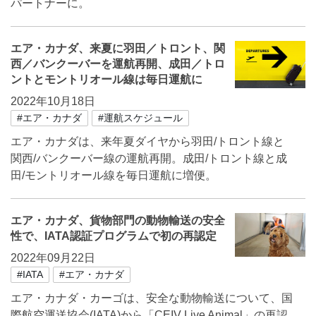
パートナーに。
エア・カナダ、来夏に羽田／トロント、関
西／バンクーバーを運航再開、成田／トロ
ントとモントリオール線は毎日運航に
2022年10月18日
#エア・カナダ
#運航スケジュール
エア・カナダは、来年夏ダイヤから羽田/トロント線と
関西/バンクーバー線の運航再開。成田/トロント線と成
田/モントリオール線を毎日運航に増便。
エア・カナダ、貨物部門の動物輸送の安全
性で、IATA認証プログラムで初の再認定
2022年09月22日
#IATA
#エア・カナダ
エア・カナダ・カーゴは、安全な動物輸送について、国
際航空運送協会(IATA)から「CEIV Live Animal」の再認