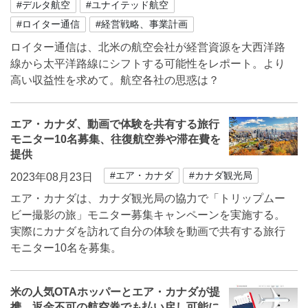
#デルタ航空
#ユナイテッド航空
#ロイター通信
#経営戦略、事業計画
ロイター通信は、北米の航空会社が経営資源を大西洋路
線から太平洋路線にシフトする可能性をレポート。より
高い収益性を求めて。航空各社の思惑は？
エア・カナダ、動画で体験を共有する旅行
モニター10名募集、往復航空券や滞在費を
提供
#エア・カナダ
#カナダ観光局
2023年08月23日
エア・カナダは、カナダ観光局の協力で「トリップムー
ビー撮影の旅」モニター募集キャンペーンを実施する。
実際にカナダを訪れて自分の体験を動画で共有する旅行
モニター10名を募集。
米の人気OTAホッパーとエア・カナダが提
携、返金不可の航空券でも払い戻し可能に