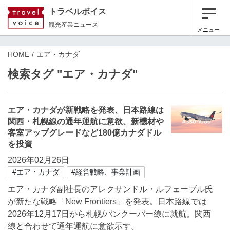
トラベルボイス
観光産業ニュース
メニュー
HOME
エア・カナダ
検索タグ "エア・カナダ"
エア・カナダが新戦略を発表、日本路線は
関西・札幌線の通年運航に意欲、新機材や
客室アップグレードなど180億カナダドル
を投資
2026年02月26日
#エア・カナダ
#経営戦略、事業計画
エア・カナダ副社長のアレクサンドル・ルフェーブル氏
が新たな戦略「New Frontiers」を発表。日本路線では
2026年12月17日から札幌/バンクーバー線に就航。関西
線と合わせて通年運航に意欲示す。