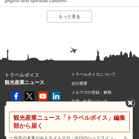
pilgrim and spiritual cultures
もっと見る
トラベルボイスについて
トラベルボイス
観光産業ニュース
会社概要
メルマガの登録・解除
引用・転載について
プライバシーポリシー
観光産業ニュース「トラベルボイス」編集
利用規約
部から届く
サイトマップ
広告メニュー・料金
一歩先の未来がみえるメルマガ「今日のヘッドライン」 、も