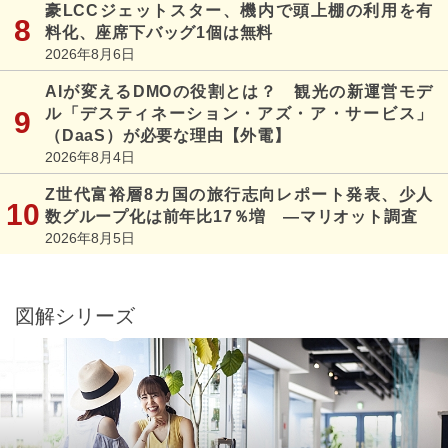
豪LCCジェットスター、機内で頭上棚の利用を有
料化、座席下バッグ1個は無料
2026年8月6日
AIが変えるDMOの役割とは？ 観光の新運営モデ
ル「デスティネーション・アズ・ア・サービス」
（DaaS）が必要な理由【外電】
2026年8月4日
Z世代富裕層8カ国の旅行志向レポート発表、少人
数グループ化は前年比17％増 ―マリオット調査
2026年8月5日
図解シリーズ