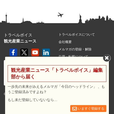
トラベルボイスについて
トラベルボイス
観光産業ニュース
会社概要
メルマガの登録・解除
引用・転載について
プライバシーポリシー
観光産業ニュース「トラベルボイス」編集
利用規約
部から届く
サイトマップ
広告メニュー・料金
一歩先の未来がみえるメルマガ「今日のヘッドライン」 、も
うご登録済みですよね？
プレスリリース窓口
© 2026 travel voice.
もし未だ登録していないなら…
求人広告
お問合せ
いますぐ登録する