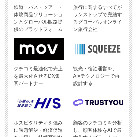
鉄道・バス・ツアー・
旅行に関するすべてが
体験商品ソリューショ
ワンストップで完結す
ンとグローバル販路提
るグローバルオンライ
供のプラットフォーム
ン旅行会社
クチコミ最適化で売上
観光・宿泊運営を、
を最大化させるDX集
AI×テクノロジーで再
客パートナー
設計する
ホスピタリティを強み
顧客のクチコミを分析
に課題解決・経済促進
し、顧客体験をAIで最