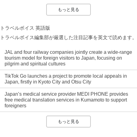
もっと見る
トラベルボイス 英語版
トラベルボイス編集部が厳選した注目記事を英文で読めます。
JAL and four railway companies jointly create a wide-range
tourism model for foreign visitors to Japan, focusing on
pilgrim and spiritual cultures
TikTok Go launches a project to promote local appeals in
Japan, firstly in Kyoto City and Otsu City
Japan’s medical service provider MEDI PHONE provides
free medical translation services in Kumamoto to support
foreigners
もっと見る