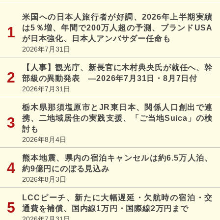
米国への日本人旅行者が好調、2026年上半期実績
は5％増、年間で200万人超の予測、ブランドUSA
が日本強化、日本人アンバサダー任命も
2026年7月31日
【人事】観光庁、新長官に木村典央氏が就任へ、幹
部級の異動発表 ―2026年7月31日・8月7日付
2026年7月31日
栃木県那須塩原市とJR東日本、関係人口創出で連
携、二地域居住の実践支援、「ご当地Suica」の検
討も
2026年8月4日
熊本地震、県内の宿泊キャンセルは約6.5万人泊、
約9億円にのぼる見込み
2026年8月3日
LCCピーチ、新たに大幅遅延・欠航時の宿泊・交
通費を補償、国内線1万円・国際線2万円まで
2026年7月31日