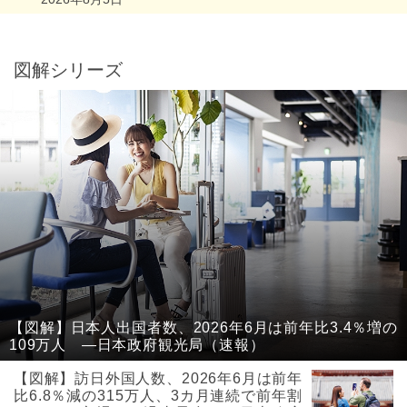
図解シリーズ
【図解】日本人出国者数、2026年6月は前年比3.4％増の
109万人 ―日本政府観光局（速報）
【図解】訪日外国人数、2026年6月は前年
比6.8％減の315万人、3カ月連続で前年割