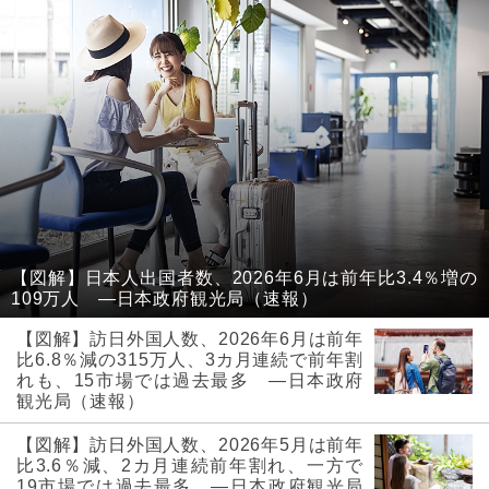
【図解】日本人出国者数、2026年6月は前年比3.4％増の
109万人 ―日本政府観光局（速報）
【図解】訪日外国人数、2026年6月は前年
比6.8％減の315万人、3カ月連続で前年割
れも、15市場では過去最多 ―日本政府
観光局（速報）
【図解】訪日外国人数、2026年5月は前年
比3.6％減、2カ月連続前年割れ、一方で
19市場では過去最多 ―日本政府観光局