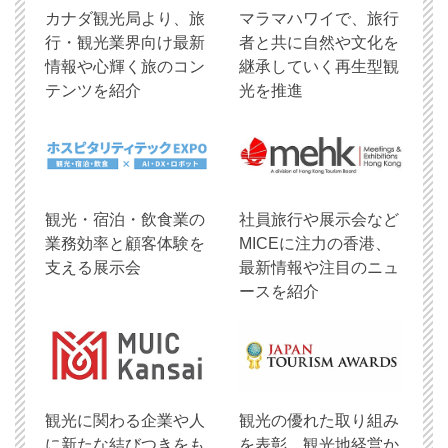
​カナダ観光局より、旅
マラマハワイで、旅行
行・観光業界向け最新
者と共に自然や文化を
情報や心輝く旅のコン
継承していく再生型観
テンツを紹介
光を推進
観光・宿泊・飲食業の
社員旅行や展示会など
業務効率と顧客体験を
MICEに注力の香港、
支える展示会
最新情報や注目のニュ
ースを紹介
観光に関わる企業や人
観光の優れた取り組み
に新たな結びつきをも
を表彰、観光地経営か