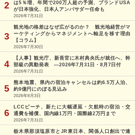
は5％増、年間で200万人超の予測、ブランドUSA
が日本強化、日本人アンバサダー任命も
2026年7月31日
観光地の格差はなぜ広がるのか？ 観光地経営がマ
ーケティングからマネジメントへ軸足を移す理由
【コラム】
2026年7月30日
【人事】観光庁、新長官に木村典央氏が就任へ、幹
部級の異動発表 ―2026年7月31日・8月7日付
2026年7月31日
熊本地震、県内の宿泊キャンセルは約6.5万人泊、
約9億円にのぼる見込み
2026年8月3日
LCCピーチ、新たに大幅遅延・欠航時の宿泊・交
通費を補償、国内線1万円・国際線2万円まで
2026年7月31日
栃木県那須塩原市とJR東日本、関係人口創出で連