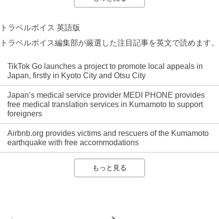
トラベルボイス 英語版
トラベルボイス編集部が厳選した注目記事を英文で読めます。
TikTok Go launches a project to promote local appeals in
Japan, firstly in Kyoto City and Otsu City
Japan’s medical service provider MEDI PHONE provides
free medical translation services in Kumamoto to support
foreigners
Airbnb.org provides victims and rescuers of the Kumamoto
earthquake with free accommodations
もっと見る