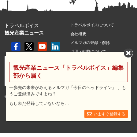
トラベルボイスについて
トラベルボイス
観光産業ニュース
会社概要
メルマガの登録・解除
引用・転載について
プライバシーポリシー
観光産業ニュース「トラベルボイス」編集
利用規約
部から届く
サイトマップ
広告メニュー・料金
一歩先の未来がみえるメルマガ「今日のヘッドライン」 、も
うご登録済みですよね？
プレスリリース窓口
© 2026 travel voice.
もし未だ登録していないなら…
求人広告
お問合せ
いますぐ登録する