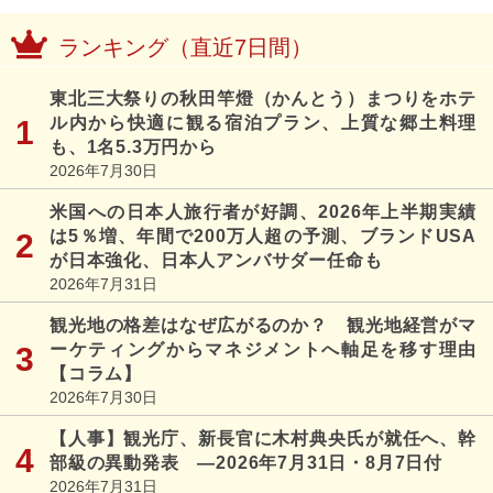
ランキング（直近7日間）
東北三大祭りの秋田竿燈（かんとう）まつりをホテ
ル内から快適に観る宿泊プラン、上質な郷土料理
も、1名5.3万円から
2026年7月30日
米国への日本人旅行者が好調、2026年上半期実績
は5％増、年間で200万人超の予測、ブランドUSA
が日本強化、日本人アンバサダー任命も
2026年7月31日
観光地の格差はなぜ広がるのか？ 観光地経営がマ
ーケティングからマネジメントへ軸足を移す理由
【コラム】
2026年7月30日
【人事】観光庁、新長官に木村典央氏が就任へ、幹
部級の異動発表 ―2026年7月31日・8月7日付
2026年7月31日