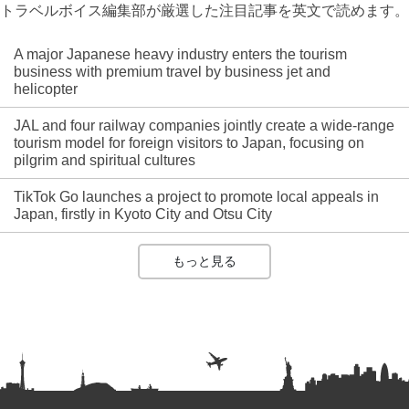
トラベルボイス編集部が厳選した注目記事を英文で読めます。
A major Japanese heavy industry enters the tourism
business with premium travel by business jet and
helicopter
JAL and four railway companies jointly create a wide-range
tourism model for foreign visitors to Japan, focusing on
pilgrim and spiritual cultures
TikTok Go launches a project to promote local appeals in
Japan, firstly in Kyoto City and Otsu City
もっと見る