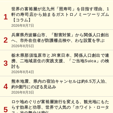
世界の富裕層が北九州「照寿司」を目指す理由、1
軒の寿司店から始まるガストロノミーツーリズム
【コラム】
2026年8月7日
兵庫県丹波篠山市、「獣害対策」から関係人口創出
へ、市外在住者が防護柵点検や、わな設置を学ぶ
2026年8月5日
栃木県那須塩原市とJR東日本、関係人口創出で連
携、二地域居住の実践支援、「ご当地Suica」の検
討も
2026年8月4日
熊本地震、県内の宿泊キャンセルは約6.5万人泊、
約9億円にのぼる見込み
2026年8月3日
ロケ地めぐりが富裕層旅行を変える、観光地にもた
らす効果と功罪、世界で人気の「ホワイト・ロータ
ス」次の舞台は南仏