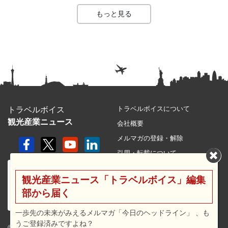
もっと見る
トラベルボイスについて
トラベルボイス
観光産業ニュース
会社概要
メルマガの登録・解除
引用・転載について
プライバシーポリシー
観光産業ニュース「トラベルボイス」編集
利用規約
部から届く
サイトマップ
広告メニュー・料金
一歩先の未来がみえるメルマガ「今日のヘッドライン」 、も
うご登録済みですよね？
プレスリリース窓口
© 2026 travel voice.