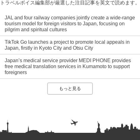
トラベルボイス編集部が厳選した注目記事を英文で読めます。
JAL and four railway companies jointly create a wide-range
tourism model for foreign visitors to Japan, focusing on
pilgrim and spiritual cultures
TikTok Go launches a project to promote local appeals in
Japan, firstly in Kyoto City and Otsu City
Japan’s medical service provider MEDI PHONE provides
free medical translation services in Kumamoto to support
foreigners
もっと見る