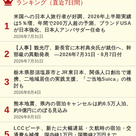
ランキング（直近7日間）
米国への日本人旅行者が好調、2026年上半期実績
は5％増、年間で200万人超の予測、ブランドUSA
が日本強化、日本人アンバサダー任命も
2026年7月31日
【人事】観光庁、新長官に木村典央氏が就任へ、幹
部級の異動発表 ―2026年7月31日・8月7日付
2026年7月31日
栃木県那須塩原市とJR東日本、関係人口創出で連
携、二地域居住の実践支援、「ご当地Suica」の検
討も
2026年8月4日
熊本地震、県内の宿泊キャンセルは約6.5万人泊、
約9億円にのぼる見込み
2026年8月3日
LCCピーチ、新たに大幅遅延・欠航時の宿泊・交
通費を補償、国内線1万円・国際線2万円まで