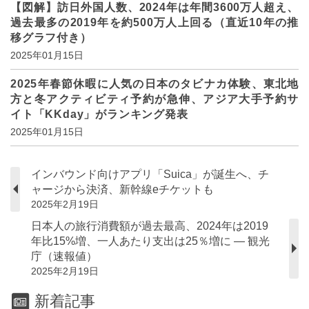
【図解】訪日外国人数、2024年は年間3600万人超え、
過去最多の2019年を約500万人上回る（直近10年の推
移グラフ付き）
2025年01月15日
2025年春節休暇に人気の日本のタビナカ体験、東北地
方と冬アクティビティ予約が急伸、アジア大手予約サ
イト「KKday」がランキング発表
2025年01月15日
インバウンド向けアプリ「Suica」が誕生へ、チ
ャージから決済、新幹線eチケットも
2025年2月19日
日本人の旅行消費額が過去最高、2024年は2019
年比15%増、一人あたり支出は25％増に ― 観光
庁（速報値）
2025年2月19日
新着記事