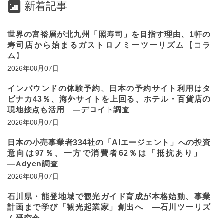
新着記事
世界の富裕層が北九州「照寿司」を目指す理由、1軒の
寿司店から始まるガストロノミーツーリズム【コラ
ム】
2026年08月07日
インバウンドの体験予約、日本の予約サイト利用はタ
ビナカ43％、海外サイトを上回る、ホテル・百貨店の
現地接点も活用 ―デロイト調査
2026年08月07日
日本の小売事業者334社の「AIエージェント」への投資
意向は97％、一方で消費者62％は「抵抗あり」
―Adyen調査
2026年08月07日
石川県・能登地域で観光ガイド育成が本格始動、事業
計画まで学び「観光起業家」創出へ ―石川ツーリズ
ム研究会