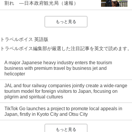
割れ ―日本政府観光局（速報）
もっと見る
トラベルボイス 英語版
トラベルボイス編集部が厳選した注目記事を英文で読めます。
A major Japanese heavy industry enters the tourism
business with premium travel by business jet and
helicopter
JAL and four railway companies jointly create a wide-range
tourism model for foreign visitors to Japan, focusing on
pilgrim and spiritual cultures
TikTok Go launches a project to promote local appeals in
Japan, firstly in Kyoto City and Otsu City
もっと見る