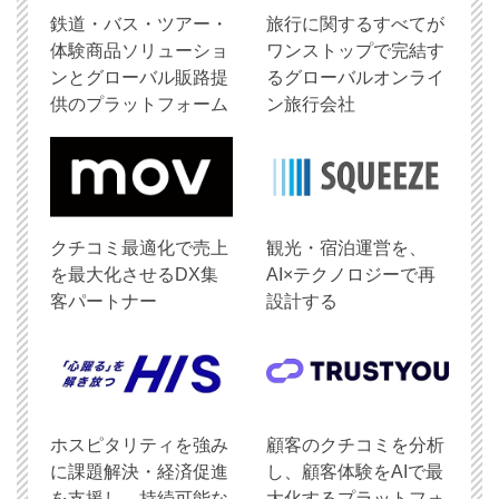
鉄道・バス・ツアー・
旅行に関するすべてが
体験商品ソリューショ
ワンストップで完結す
ンとグローバル販路提
るグローバルオンライ
供のプラットフォーム
ン旅行会社
クチコミ最適化で売上
観光・宿泊運営を、
を最大化させるDX集
AI×テクノロジーで再
客パートナー
設計する
ホスピタリティを強み
顧客のクチコミを分析
に課題解決・経済促進
し、顧客体験をAIで最
を支援し、持続可能な
大化するプラットフォ