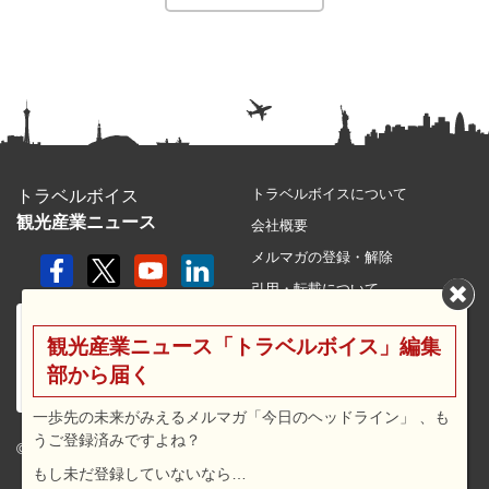
トラベルボイスについて
トラベルボイス
観光産業ニュース
会社概要
メルマガの登録・解除
引用・転載について
プライバシーポリシー
観光産業ニュース「トラベルボイス」編集
利用規約
部から届く
サイトマップ
広告メニュー・料金
一歩先の未来がみえるメルマガ「今日のヘッドライン」 、も
うご登録済みですよね？
プレスリリース窓口
© 2026 travel voice.
もし未だ登録していないなら…
求人広告