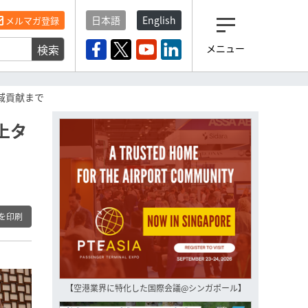
日本語
English
メルマガ登録
検索
メニュー
観光産業ニュース「トラベ
ルボイス」編集部から届く
一歩先の未来がみえるメルマガ
域貢献まで
「今日のヘッドライン」 、もうご
登録済みですよね？
上タ
もし未だ登録していないなら…
いますぐ登録する
を印刷
【空港業界に特化した国際会議@シンガポール】