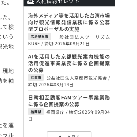
入札情報セレクト
した。
海外メディア等を活用した台湾市場
した。
向け観光情報発信業務に係る公募
して検
型プロポーザルの実施
という
一般社団法人ツーリズム
広島県呉市
KURE / 締切:2026年08月21日
観光地
AIを活用した京都観光案内機能の
活用促進事業業務に係る企画提案
の公募
、現地
公益社団法人京都市観光協会 /
京都市
動を軸
締切:2026年08月14日
日韓相互誘客FAMツアー事業業務
に係る企画提案の公募
福岡県庁 / 締切:2026年09月04
福岡県
日
上を運
トラル