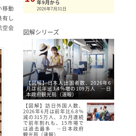
年9月から
い移動
2026年7月31日
共有し
航空会
図解シリーズ
【図解】日本人出国者数、2026年6
月は前年比3.4％増の109万人 ―日
本政府観光局（速報）
【図解】訪日外国人数、
2026年6月は前年比6.8％
減の315万人、3カ月連続
で前年割れも、15市場で
は過去最多 ―日本政府
観光局（速報）