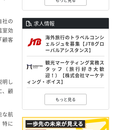
もっと見る
自社の
求人情報
温室効
海外旅行のトラベルコンシ
「顧客
ェルジュを募集【JTBグロ
ーバルアシスタンス】
観光マーケティング実務ス
タッフ（旅行好き大歓
迎！）【株式会社マーケテ
説明し
ィング・ボイス】
に、顧
もっと見る
能な航
。特に