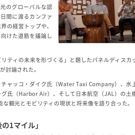
観光のグローバルな認
2日間に渡るカンファ
業界の経営トップや、
に向けた道筋を議論し
ビリティの未来を形づくる」と題したパネルディスカ
献が討論された。
コ・ダイク氏（Water Taxi Company）、水
（Harbor Air）、そして日本航空（JAL）の土
能な観光とモビリティの現状と将来像を語り合った。
の1マイル」