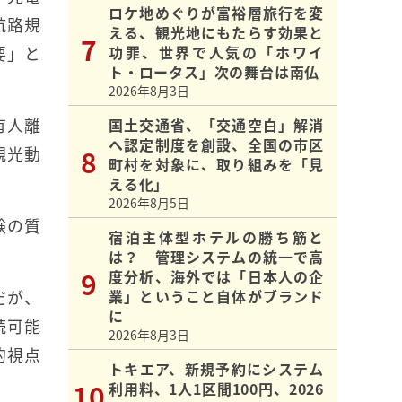
ロケ地めぐりが富裕層旅行を変
航路規
える、観光地にもたらす効果と
要」と
功罪、世界で人気の「ホワイ
ト・ロータス」次の舞台は南仏
2026年8月3日
有人離
国土交通省、「交通空白」解消
へ認定制度を創設、全国の市区
観光動
町村を対象に、取り組みを「見
える化」
2026年8月5日
験の質
宿泊主体型ホテルの勝ち筋と
は？ 管理システムの統一で高
度分析、海外では「日本人の企
だが、
業」ということ自体がブランド
に
続可能
2026年8月3日
的視点
トキエア、新規予約にシステム
利用料、1人1区間100円、2026