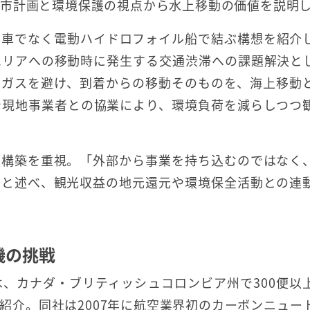
都市計画と環境保護の視点から水上移動の価値を説明
を車でなく電動ハイドロフォイル船で結ぶ構想を紹介
エリアへの移動時に発生する交通渋滞への課題解決と
出ガスを避け、到着からの移動そのものを、海上移動
や現地事業者との協業により、環境負荷を減らしつつ
頼構築を重視。「外部から事業を持ち込むのではなく
」と述べ、観光収益の地元還元や環境保全活動との連
機の挑戦
、カナダ・ブリティッシュコロンビア州で300便以
戦略を紹介。同社は2007年に航空業界初のカーボンニュー