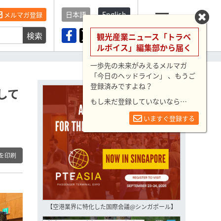
日本語
English
メルマガ登録
検索
メニュー
観光産業ニュース「トラベ
ルボイス」編集部から届く
一歩先の未来がみえるメルマガ
「今日のヘッドライン」 、もうご
登録済みですよね？
して
もし未だ登録していないなら…
いますぐ登録する
を印刷
【空港業界に特化した国際会議@シンガポール】