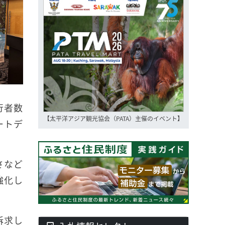
行者数
【太平洋アジア観光協会（PATA）主催のイベント】
ートデ
さなど
強化し
訴求し