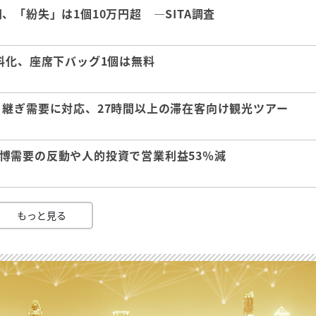
「紛失」は1個10万円超 ―SITA調査
料化、座席下バッグ1個は無料
継ぎ需要に対応、27時間以上の滞在客向け観光ツアー
 万博需要の反動や人的投資で営業利益53％減
もっと見る