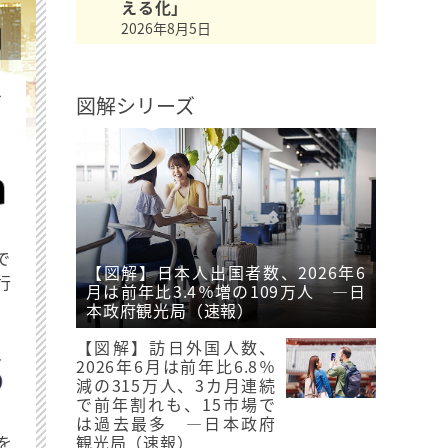
える化」
2026年8月5日
を
図解シリーズ
で
【図解】日本人出国者数、2026年6
行
月は前年比3.4％増の109万人 ―日
本政府観光局（速報）
【図解】訪日外国人数、
2026年6月は前年比6.8％
減の315万人、3カ月連続
で前年割れも、15市場で
は過去最多 ―日本政府
を
観光局（速報）