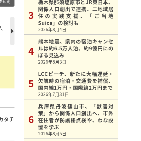
栃木県那須塩原市とJR東日本、
を印刷
関係人口創出で連携、二地域居
住の実践支援、「ご当地
Suica」の検討も
入
2026年8月4日
熊本地震、県内の宿泊キャンセ
ルは約6.5万人泊、約9億円にの
ぼる見込み
2026年8月3日
LCCピーチ、新たに大幅遅延・
欠航時の宿泊・交通費を補償、
国内線1万円・国際線2万円まで
2026年7月31日
兵庫県丹波篠山市、「獣害対
策」から関係人口創出へ、市外
カタチ
在住者が防護柵点検や、わな設
置を学ぶ
2026年8月5日