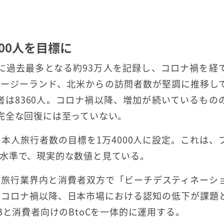
000人を目標に
年に過去最多となる約93万人を記録し、コロナ禍を経
ュージーランド、北米からの訪問者数が堅調に推移し
者は8360人。コロナ禍以降、増加が続いているもの
完全な回復には至っていない。
本人旅行者数の目標を1万4000人に設定。これは、
水準で、現実的な数値と見ている。
、旅行業界内と消費者双方で「ビーチデスティネーシ
。コロナ禍以降、日本市場における認知の低下が課題
Bと消費者向けのBtoCを一体的に運用する。