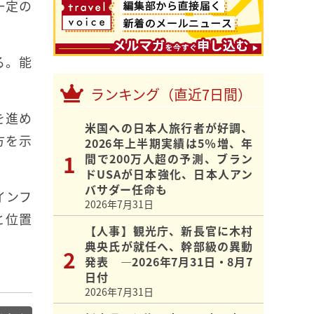
一定の
る。能
ランキング（直近7日間）
を進め
米国への日本人旅行者が好調、
方を示
2026年上半期実績は5％増、年
間で200万人超の予測、ブラン
ドUSAが日本強化、日本人アン
バサダー任命も
インフ
2026年7月31日
と位置
【人事】観光庁、新長官に木村
典央氏が就任へ、幹部級の異動
発表 ―2026年7月31日・8月7
日付
2026年7月31日