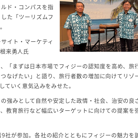
ールド・コンパスを指
とした「ツーリズムフ
た。
ーサイト・マーケティ
根来勇人氏
は、「まずは日本市場でフィジーの認知度を高め、旅
につなげたい」と語り、旅行者数の増加に向けてリゾ
していく意気込みをみせた。
ーの強みとして自然や安定した政情・社会、治安の良
旅、教育旅行など幅広いターゲットに向けての提案を
者9社が参加。各社の紹介とともにフィジーの魅力を