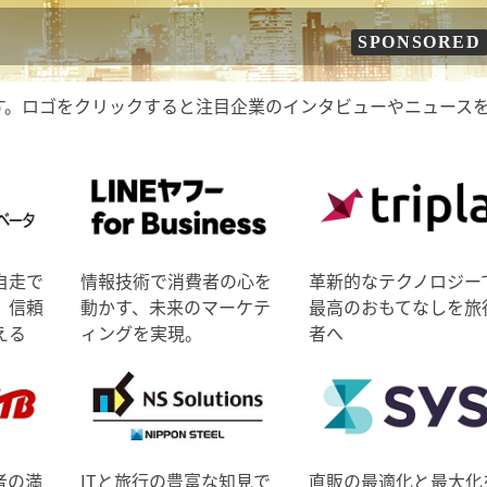
SPONSORED
す。ロゴをクリックすると注目企業のインタビューやニュース
自走で
情報技術で消費者の心を
革新的なテクノロジー
、信頼
動かす、未来のマーケテ
最高のおもてなしを旅
える
ィングを実現。
者へ
者の満
ITと旅行の豊富な知見で
直販の最適化と最大化