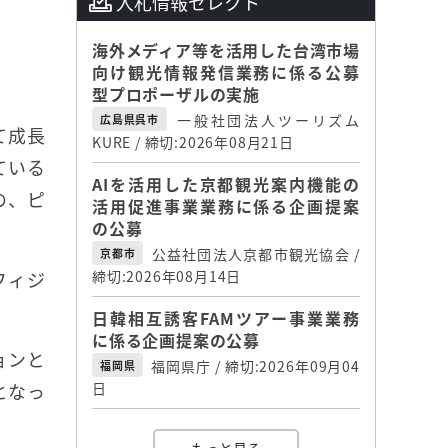
入札情報セレクト
海外メディア等を活用した台湾市場
向け観光情報発信業務に係る公募
型プロポーザルの実施
一般社団法人ツーリズム
広島県呉市
て成長
KURE / 締切:2026年08月21日
ている
AIを活用した京都観光案内機能の
の、ピ
活用促進事業業務に係る企画提案
の公募
公益社団法人京都市観光協会 /
京都市
フィジ
締切:2026年08月14日
日韓相互誘客FAMツアー事業業務
に係る企画提案の公募
ョンと
福岡県庁 / 締切:2026年09月04
福岡県
となっ
日