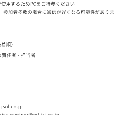
使用するためPCをご持参ください
すが、参加者多数の場合に通信が遅くなる可能性がありま
先着順）
の責任者・担当者
sol.co.jp
-seminar@ml.jri.co.jp