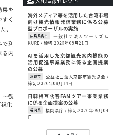
入札情報セレクト
効果を
海外メディア等を活用した台湾市場
やすく
向け観光情報発信業務に係る公募
型プロポーザルの実施
した。
一般社団法人ツーリズム
広島県呉市
料で利
KURE / 締切:2026年08月21日
べる内
AIを活用した京都観光案内機能の
活用促進事業業務に係る企画提案
の公募
公益社団法人京都市観光協会 /
京都市
締切:2026年08月14日
 ～観
日韓相互誘客FAMツアー事業業務
に係る企画提案の公募
可視化
福岡県庁 / 締切:2026年09月04
福岡県
日