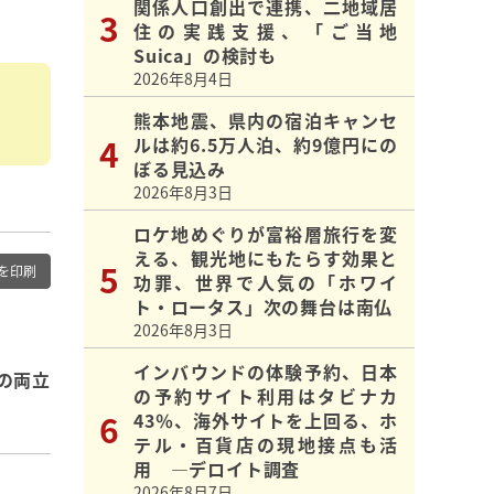
関係人口創出で連携、二地域居
住の実践支援、「ご当地
Suica」の検討も
2026年8月4日
熊本地震、県内の宿泊キャンセ
ルは約6.5万人泊、約9億円にの
ぼる見込み
2026年8月3日
ロケ地めぐりが富裕層旅行を変
える、観光地にもたらす効果と
を印刷
功罪、世界で人気の「ホワイ
ト・ロータス」次の舞台は南仏
2026年8月3日
インバウンドの体験予約、日本
の両立
の予約サイト利用はタビナカ
43％、海外サイトを上回る、ホ
テル・百貨店の現地接点も活
用 ―デロイト調査
2026年8月7日