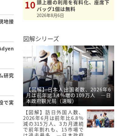
】
頭上棚の利用を有料化、座席下
バッグ1個は無料
2026年8月6日
現地接
図解シリーズ
dyen
ム研究
【図解】日本人出国者数、2026年6
月は前年比3.4％増の109万人 ―日
本政府観光局（速報）
設で実
【図解】訪日外国人数、
2026年6月は前年比6.8％
減の315万人、3カ月連続
で前年割れも、15市場で
は過去最多 ―日本政府