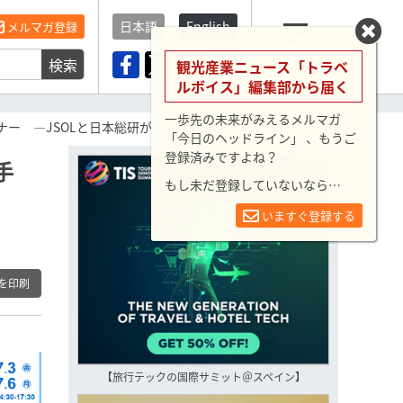
日本語
English
メルマガ登録
検索
メニュー
観光産業ニュース「トラベ
ルボイス」編集部から届く
一歩先の未来がみえるメルマガ
ー ―JSOLと日本総研が7月開催（PR）
「今日のヘッドライン」 、もうご
登録済みですよね？
手
もし未だ登録していないなら…
）
いますぐ登録する
を印刷
【旅行テックの国際サミット＠スペイン】