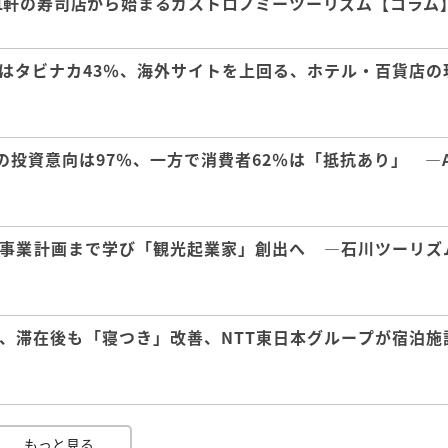
1軒の寿司店から始まるガストロノミーツーリズム【コラム
はタビナカ43％、海外サイトを上回る、ホテル・百貨店の
の投資意向は97％、一方で消費者62％は「抵抗あり」 ―A
事業計画まで学び「観光起業家」創出へ ―石川ツーリズ
、滞在後も「寝つき」改善、NTT東日本グループが宿泊施
もっと見る