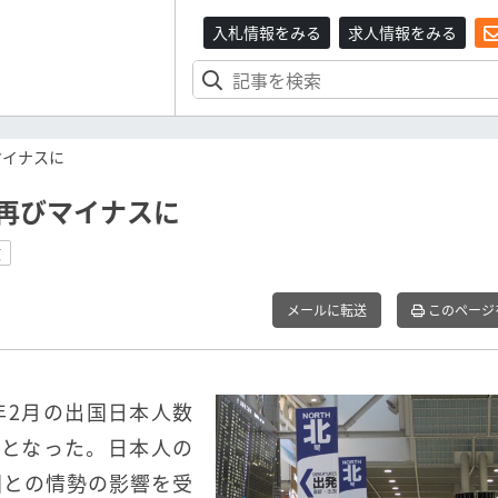
入札情報をみる
求人情報をみる
マイナスに
、再びマイナスに
数
メールに転送
このページ
3年2月の出国日本人数
0人となった。日本人の
国との情勢の影響を受