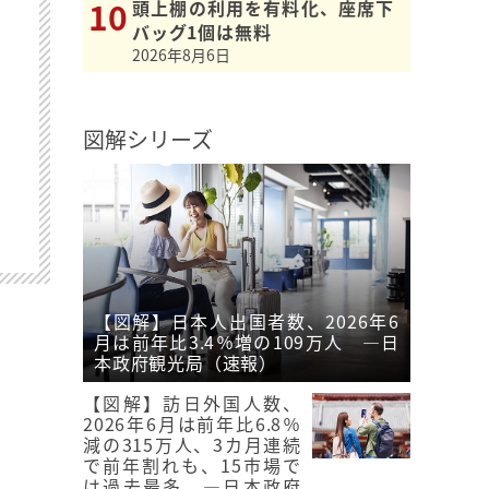
頭上棚の利用を有料化、座席下
バッグ1個は無料
2026年8月6日
図解シリーズ
【図解】日本人出国者数、2026年6
月は前年比3.4％増の109万人 ―日
本政府観光局（速報）
【図解】訪日外国人数、
2026年6月は前年比6.8％
減の315万人、3カ月連続
で前年割れも、15市場で
は過去最多 ―日本政府