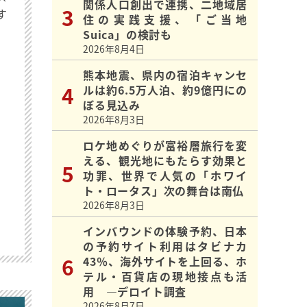
関係人口創出で連携、二地域居
す
住の実践支援、「ご当地
Suica」の検討も
2026年8月4日
熊本地震、県内の宿泊キャンセ
ルは約6.5万人泊、約9億円にの
ぼる見込み
2026年8月3日
ロケ地めぐりが富裕層旅行を変
える、観光地にもたらす効果と
功罪、世界で人気の「ホワイ
ト・ロータス」次の舞台は南仏
2026年8月3日
インバウンドの体験予約、日本
の予約サイト利用はタビナカ
43％、海外サイトを上回る、ホ
テル・百貨店の現地接点も活
用 ―デロイト調査
2026年8月7日