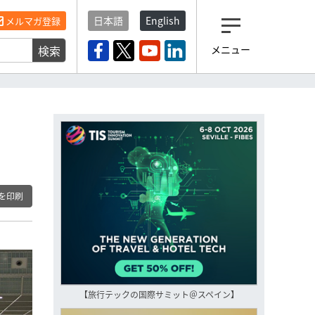
日本語
English
メルマガ登録
検索
メニュー
観光産業ニュース「トラベ
ルボイス」編集部から届く
一歩先の未来がみえるメルマガ
「今日のヘッドライン」 、もうご
登録済みですよね？
もし未だ登録していないなら…
いますぐ登録する
を印刷
【旅行テックの国際サミット＠スペイン】