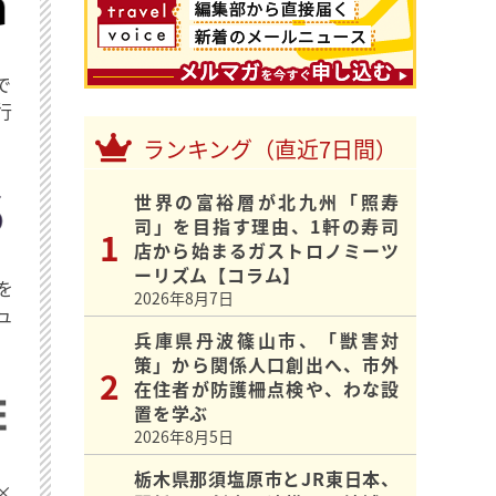
で
行
ランキング（直近7日間）
世界の富裕層が北九州「照寿
司」を目指す理由、1軒の寿司
店から始まるガストロノミーツ
ーリズム【コラム】
を
2026年8月7日
ュ
兵庫県丹波篠山市、「獣害対
策」から関係人口創出へ、市外
在住者が防護柵点検や、わな設
置を学ぶ
2026年8月5日
栃木県那須塩原市とJR東日本、
×