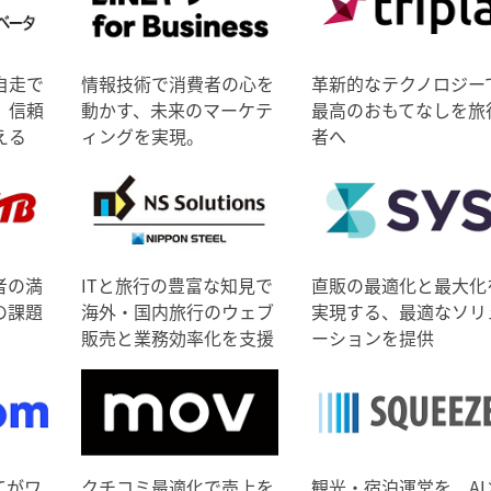
自走で
情報技術で消費者の心を
革新的なテクノロジー
、信頼
動かす、未来のマーケテ
最高のおもてなしを旅
える
ィングを実現。
者へ
者の満
ITと旅行の豊富な知見で
直販の最適化と最大化
の課題
海外・国内旅行のウェブ
実現する、最適なソリ
販売と業務効率化を支援
ーションを提供
てがワ
クチコミ最適化で売上を
観光・宿泊運営を、AI