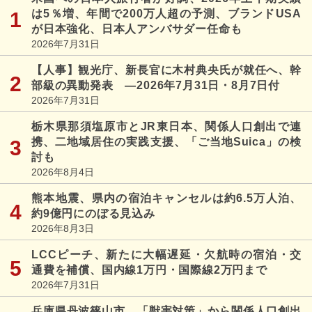
は5％増、年間で200万人超の予測、ブランドUSA
が日本強化、日本人アンバサダー任命も
2026年7月31日
【人事】観光庁、新長官に木村典央氏が就任へ、幹
部級の異動発表 ―2026年7月31日・8月7日付
2026年7月31日
栃木県那須塩原市とJR東日本、関係人口創出で連
携、二地域居住の実践支援、「ご当地Suica」の検
討も
2026年8月4日
熊本地震、県内の宿泊キャンセルは約6.5万人泊、
約9億円にのぼる見込み
2026年8月3日
LCCピーチ、新たに大幅遅延・欠航時の宿泊・交
通費を補償、国内線1万円・国際線2万円まで
2026年7月31日
兵庫県丹波篠山市、「獣害対策」から関係人口創出