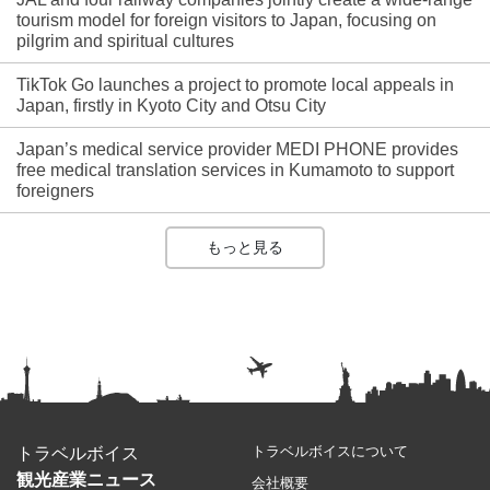
tourism model for foreign visitors to Japan, focusing on
pilgrim and spiritual cultures
TikTok Go launches a project to promote local appeals in
Japan, firstly in Kyoto City and Otsu City
Japan’s medical service provider MEDI PHONE provides
free medical translation services in Kumamoto to support
foreigners
もっと見る
トラベルボイスについて
トラベルボイス
観光産業ニュース
会社概要