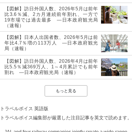
【図解】訪日外国人数、2026年5月は前年
比3.6％減、2カ月連続前年割れ、一方で
19市場では過去最多 ―日本政府観光局
（速報）
【図解】日本人出国者数、2026年5月は前
年比4.7％増の113万人 ―日本政府観光
局（速報）
【図解】訪日外国人数、2026年4月は前年
比5.5％減369万人、1～4月累計でも前年
割れ ―日本政府観光局（速報）
もっと見る
トラベルボイス 英語版
トラベルボイス編集部が厳選した注目記事を英文で読めます。
JAL and four railway companies jointly create a wide-range