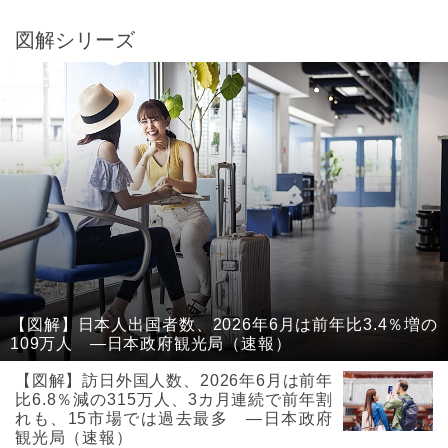
図解シリーズ
【図解】日本人出国者数、2026年6月は前年比3.4％増の
109万人 ―日本政府観光局（速報）
【図解】訪日外国人数、2026年6月は前年
比6.8％減の315万人、3カ月連続で前年割
れも、15市場では過去最多 ―日本政府
観光局（速報）