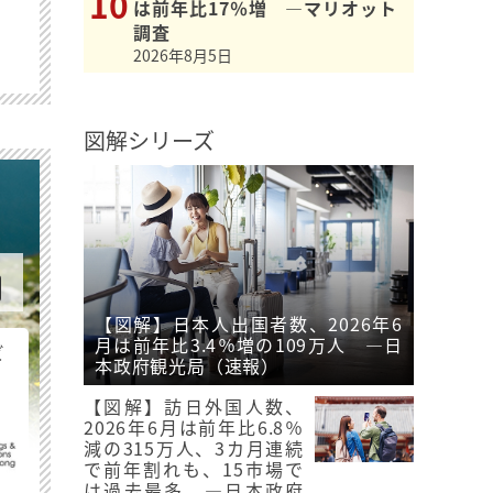
は前年比17％増 ―マリオット
調査
2026年8月5日
図解シリーズ
【図解】日本人出国者数、2026年6
月は前年比3.4％増の109万人 ―日
ビ
本政府観光局（速報）
【図解】訪日外国人数、
2026年6月は前年比6.8％
減の315万人、3カ月連続
で前年割れも、15市場で
は過去最多 ―日本政府