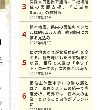
関係人口創出で連携、二地域居
住の実践支援、「ご当地
Suica」の検討も
2026年8月4日
を
熊本地震、県内の宿泊キャンセ
ルは約6.5万人泊、約9億円にの
ぼる見込み
2026年8月3日
ロケ地めぐりが富裕層旅行を変
える、観光地にもたらす効果と
で
功罪、世界で人気の「ホワイ
行
ト・ロータス」次の舞台は南仏
2026年8月3日
宿泊主体型ホテルの勝ち筋と
は？ 管理システムの統一で高
度分析、海外では「日本人の企
業」ということ自体がブランド
を
に
ュ
2026年8月3日