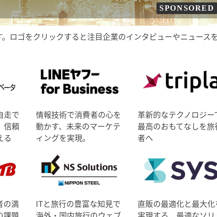
SPONSORED
す。ロゴをクリックすると注目企業のインタビューやニュース
自走で
情報技術で消費者の心を
革新的なテクノロジー
、信頼
動かす、未来のマーケテ
最高のおもてなしを旅
える
ィングを実現。
者へ
者の満
ITと旅行の豊富な知見で
直販の最適化と最大化
の課題
海外・国内旅行のウェブ
実現する、最適なソリ