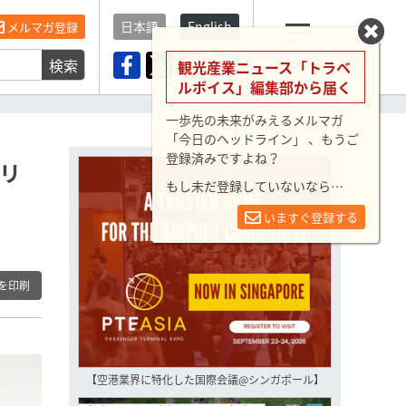
日本語
English
メルマガ登録
検索
メニュー
観光産業ニュース「トラベ
ルボイス」編集部から届く
一歩先の未来がみえるメルマガ
「今日のヘッドライン」 、もうご
登録済みですよね？
パリ
もし未だ登録していないなら…
いますぐ登録する
を印刷
【空港業界に特化した国際会議@シンガポール】