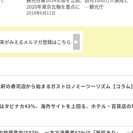
で
観光白書2014年版を公開、訪日1000万人達成と
2020年東京五輪を重点に ―観光庁
2014年6月11日
来がみえるメルマガ登録はこちら
1軒の寿司店から始まるガストロノミーツーリズム【コラム
はタビナカ43％、海外サイトを上回る、ホテル・百貨店の
の投資意向は97％、一方で消費者62％は「抵抗あり」 ―A