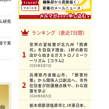
ム研究
ランキング（直近7日間）
設で実
世界の富裕層が北九州「照寿
司」を目指す理由、1軒の寿司
店から始まるガストロノミーツ
ーリズム【コラム】
2026年8月7日
兵庫県丹波篠山市、「獣害対
策」から関係人口創出へ、市外
在住者が防護柵点検や、わな設
置を学ぶ
2026年8月5日
栃木県那須塩原市とJR東日本、