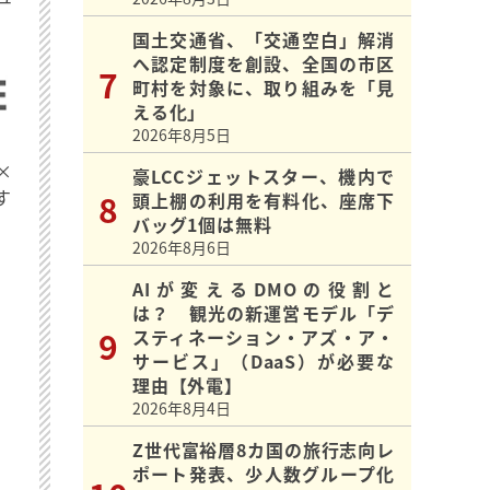
国土交通省、「交通空白」解消
へ認定制度を創設、全国の市区
町村を対象に、取り組みを「見
える化」
2026年8月5日
×
豪LCCジェットスター、機内で
す
頭上棚の利用を有料化、座席下
バッグ1個は無料
2026年8月6日
AIが変えるDMOの役割と
は？ 観光の新運営モデル「デ
スティネーション・アズ・ア・
サービス」（DaaS）が必要な
理由【外電】
2026年8月4日
Z世代富裕層8カ国の旅行志向レ
ポート発表、少人数グループ化