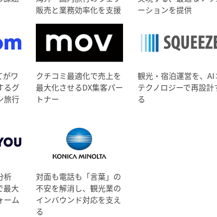
販売と業務効率化を支援
ーションを提供
てがワ
クチコミ最適化で売上を
観光・宿泊運営を、AI
するグ
最大化させるDX集客パー
テクノロジーで再設計
ン旅行
トナー
る
分析
対面も電話も「言葉」の
で最大
不安を解消し、観光業の
ォーム
インバウンド対応を支え
る