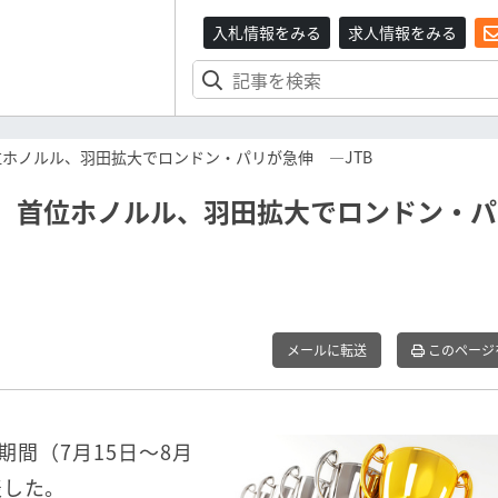
入札情報をみる
求人情報をみる
位ホノルル、羽田拡大でロンドン・パリが急伸 ―JTB
年、首位ホノルル、羽田拡大でロンドン・
メールに転送
このページ
み期間（7月15日～8月
表した。