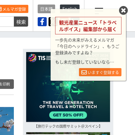
日本語
English
メルマガ登録
検索
メニュー
観光産業ニュース「トラベ
ルボイス」編集部から届く
一歩先の未来がみえるメルマガ
「今日のヘッドライン」 、もうご
登録済みですよね？
もし未だ登録していないなら…
いますぐ登録する
を印刷
【旅行テックの国際サミット＠スペイン】