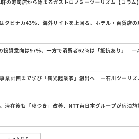
1軒の寿司店から始まるガストロノミーツーリズム【コラム
はタビナカ43％、海外サイトを上回る、ホテル・百貨店の
の投資意向は97％、一方で消費者62％は「抵抗あり」 ―A
事業計画まで学び「観光起業家」創出へ ―石川ツーリズ
、滞在後も「寝つき」改善、NTT東日本グループが宿泊施
もっと見る