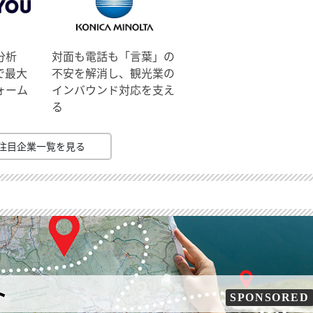
分析
対面も電話も「言葉」の
で最大
不安を解消し、観光業の
ォーム
インバウンド対応を支え
る
注目企業一覧を見る
ト
SPONSORED