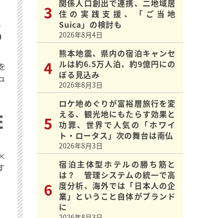
関係人口創出で連携、二地域居
住の実践支援、「ご当地
Suica」の検討も
2026年8月4日
熊本地震、県内の宿泊キャンセ
ルは約6.5万人泊、約9億円にの
を
ぼる見込み
ュ
2026年8月3日
ロケ地めぐりが富裕層旅行を変
える、観光地にもたらす効果と
功罪、世界で人気の「ホワイ
ト・ロータス」次の舞台は南仏
2026年8月3日
×
宿泊主体型ホテルの勝ち筋と
す
は？ 管理システムの統一で高
度分析、海外では「日本人の企
業」ということ自体がブランド
に
2026年8月3日