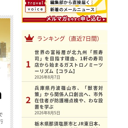
ランキング（直近7日間）
世界の富裕層が北九州「照寿
司」を目指す理由、1軒の寿司
店から始まるガストロノミーツ
を
ーリズム【コラム】
2026年8月7日
兵庫県丹波篠山市、「獣害対
策」から関係人口創出へ、市外
在住者が防護柵点検や、わな設
置を学ぶ
2026年8月5日
で
行
栃木県那須塩原市とJR東日本、