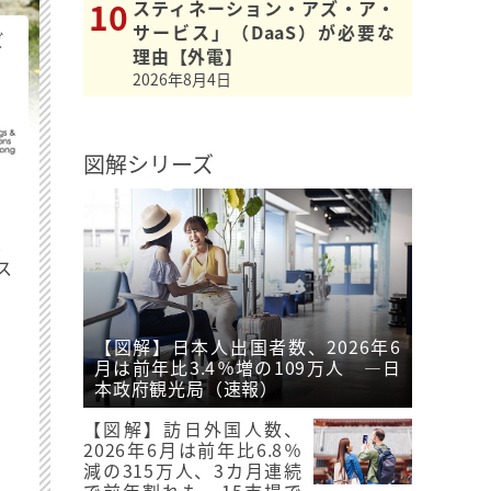
スティネーション・アズ・ア・
サービス」（DaaS）が必要な
ビ
理由【外電】
2026年8月4日
図解シリーズ
最
ス
【図解】日本人出国者数、2026年6
月は前年比3.4％増の109万人 ―日
本政府観光局（速報）
【図解】訪日外国人数、
2026年6月は前年比6.8％
減の315万人、3カ月連続