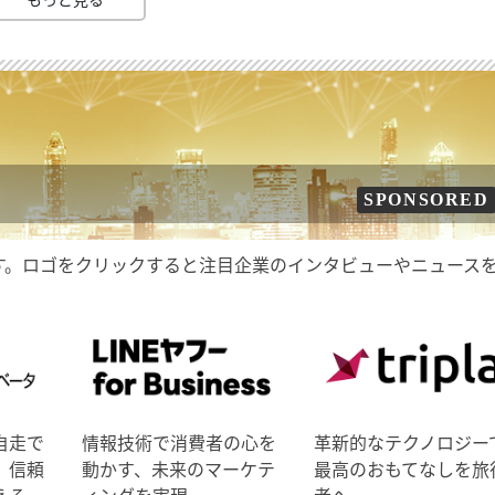
SPONSORED
す。ロゴをクリックすると注目企業のインタビューやニュース
自走で
情報技術で消費者の心を
革新的なテクノロジー
、信頼
動かす、未来のマーケテ
最高のおもてなしを旅
える
ィングを実現。
者へ