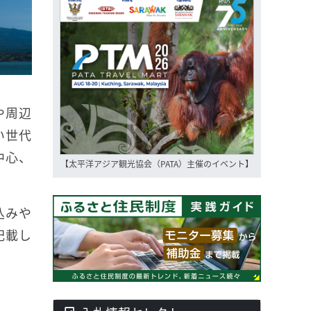
や周辺
い世代
中心、
【太平洋アジア観光協会（PATA）主催のイベント】
込みや
記載し