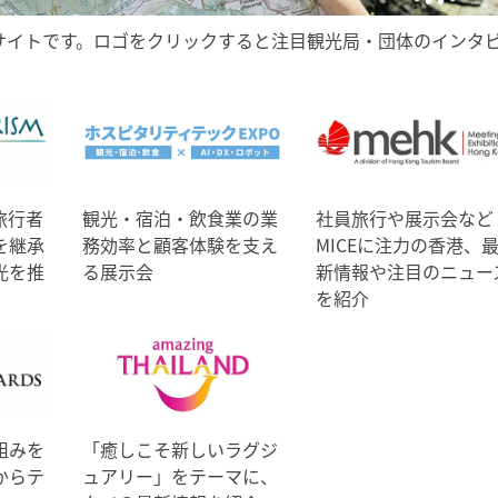
サイトです。ロゴをクリックすると注目観光局・団体のインタ
旅行者
観光・宿泊・飲食業の業
社員旅行や展示会など
を継承
務効率と顧客体験を支え
MICEに注力の香港、
光を推
る展示会
新情報や注目のニュー
を紹介
組みを
「癒しこそ新しいラグジ
からテ
ュアリー」をテーマに、