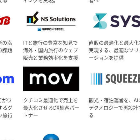
者の満
ITと旅行の豊富な知見で
直販の最適化と最大化
の課題
海外・国内旅行のウェブ
実現する、最適なソリ
販売と業務効率化を支援
ーションを提供
てがワ
クチコミ最適化で売上を
観光・宿泊運営を、AI
するグ
最大化させるDX集客パー
テクノロジーで再設計
ン旅行
トナー
る