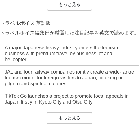
もっと見る
トラベルボイス 英語版
トラベルボイス編集部が厳選した注目記事を英文で読めます。
A major Japanese heavy industry enters the tourism
business with premium travel by business jet and
helicopter
JAL and four railway companies jointly create a wide-range
tourism model for foreign visitors to Japan, focusing on
pilgrim and spiritual cultures
TikTok Go launches a project to promote local appeals in
Japan, firstly in Kyoto City and Otsu City
もっと見る