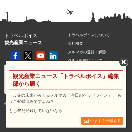
トラベルボイスについて
トラベルボイス
観光産業ニュース
会社概要
メルマガの登録・解除
引用・転載について
プライバシーポリシー
観光産業ニュース「トラベルボイス」編集
利用規約
部から届く
サイトマップ
広告メニュー・料金
一歩先の未来がみえるメルマガ「今日のヘッドライン」 、も
うご登録済みですよね？
プレスリリース窓口
© 2026 travel voice.
もし未だ登録していないなら…
求人広告
お問合せ
いますぐ登録する