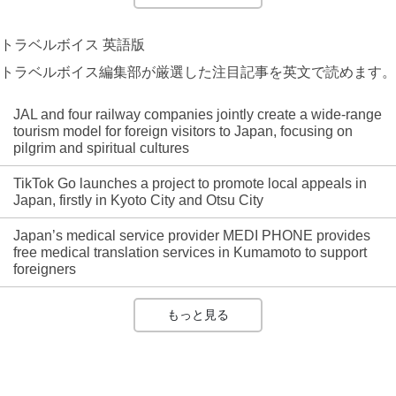
トラベルボイス 英語版
トラベルボイス編集部が厳選した注目記事を英文で読めます。
JAL and four railway companies jointly create a wide-range
tourism model for foreign visitors to Japan, focusing on
pilgrim and spiritual cultures
TikTok Go launches a project to promote local appeals in
Japan, firstly in Kyoto City and Otsu City
Japan’s medical service provider MEDI PHONE provides
free medical translation services in Kumamoto to support
foreigners
もっと見る