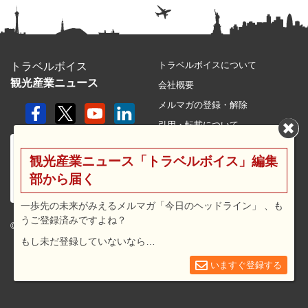
トラベルボイスについて
トラベルボイス
観光産業ニュース
会社概要
メルマガの登録・解除
引用・転載について
プライバシーポリシー
観光産業ニュース「トラベルボイス」編集
利用規約
部から届く
サイトマップ
広告メニュー・料金
一歩先の未来がみえるメルマガ「今日のヘッドライン」 、も
うご登録済みですよね？
プレスリリース窓口
© 2026 travel voice.
もし未だ登録していないなら…
求人広告
お問合せ
いますぐ登録する