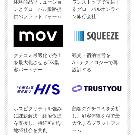
体験商品ソリューショ
ワンストップで完結す
ンとグローバル販路提
るグローバルオンライ
供のプラットフォーム
ン旅行会社
クチコミ最適化で売上
観光・宿泊運営を、
を最大化させるDX集
AI×テクノロジーで再
客パートナー
設計する
ホスピタリティを強み
顧客のクチコミを分析
に課題解決・経済促進
し、顧客体験をAIで最
を支援し、持続可能な
大化するプラットフォ
地域社会を共創
ーム