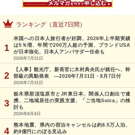
ランキング（直近7日間）
米国への日本人旅行者が好調、2026年上半期実績
は5％増、年間で200万人超の予測、ブランドUSA
が日本強化、日本人アンバサダー任命も
2026年7月31日
【人事】観光庁、新長官に木村典央氏が就任へ、幹
部級の異動発表 ―2026年7月31日・8月7日付
2026年7月31日
栃木県那須塩原市とJR東日本、関係人口創出で連
携、二地域居住の実践支援、「ご当地Suica」の検
討も
2026年8月4日
熊本地震、県内の宿泊キャンセルは約6.5万人泊、
約9億円にのぼる見込み