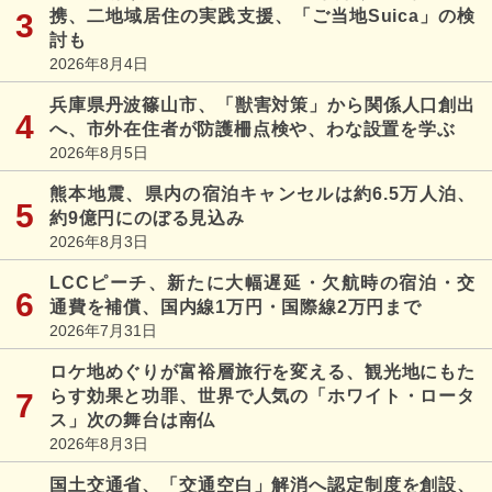
携、二地域居住の実践支援、「ご当地Suica」の検
討も
2026年8月4日
兵庫県丹波篠山市、「獣害対策」から関係人口創出
へ、市外在住者が防護柵点検や、わな設置を学ぶ
2026年8月5日
熊本地震、県内の宿泊キャンセルは約6.5万人泊、
約9億円にのぼる見込み
2026年8月3日
LCCピーチ、新たに大幅遅延・欠航時の宿泊・交
通費を補償、国内線1万円・国際線2万円まで
2026年7月31日
ロケ地めぐりが富裕層旅行を変える、観光地にもた
らす効果と功罪、世界で人気の「ホワイト・ロータ
ス」次の舞台は南仏
2026年8月3日
国土交通省、「交通空白」解消へ認定制度を創設、