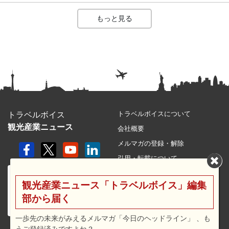
もっと見る
トラベルボイスについて
トラベルボイス
観光産業ニュース
会社概要
メルマガの登録・解除
引用・転載について
プライバシーポリシー
観光産業ニュース「トラベルボイス」編集
利用規約
部から届く
サイトマップ
広告メニュー・料金
一歩先の未来がみえるメルマガ「今日のヘッドライン」 、も