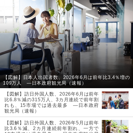
【図解】日本人出国者数、2026年6月は前年比3.4％増の
109万人 ―日本政府観光局（速報）
【図解】訪日外国人数、2026年6月は前年
比6.8％減の315万人、3カ月連続で前年割
れも、15市場では過去最多 ―日本政府
観光局（速報）
【図解】訪日外国人数、2026年5月は前年
比3.6％減、2カ月連続前年割れ、一方で