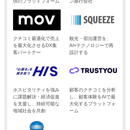
供のプラットフォーム
ン旅行会社
クチコミ最適化で売上
観光・宿泊運営を、
を最大化させるDX集
AI×テクノロジーで再
客パートナー
設計する
ホスピタリティを強み
顧客のクチコミを分析
に課題解決・経済促進
し、顧客体験をAIで最
を支援し、持続可能な
大化するプラットフォ
地域社会を共創
ーム