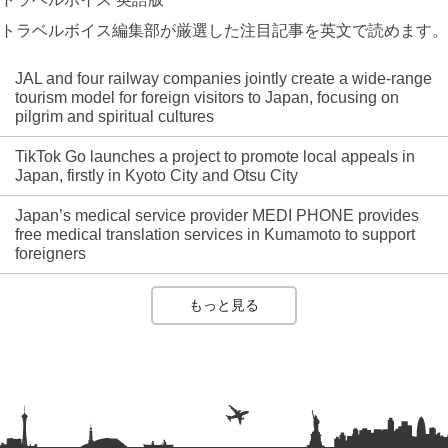
トラベルボイス編集部が厳選した注目記事を英文で読めます。
JAL and four railway companies jointly create a wide-range
tourism model for foreign visitors to Japan, focusing on
pilgrim and spiritual cultures
TikTok Go launches a project to promote local appeals in
Japan, firstly in Kyoto City and Otsu City
Japan’s medical service provider MEDI PHONE provides
free medical translation services in Kumamoto to support
foreigners
もっと見る