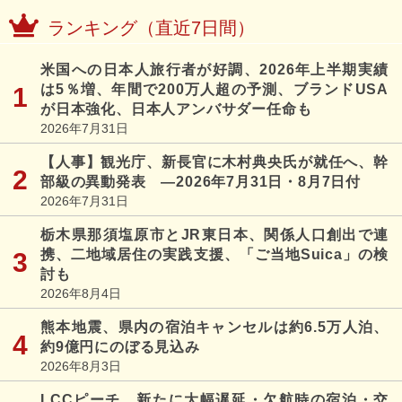
ランキング（直近7日間）
米国への日本人旅行者が好調、2026年上半期実績
は5％増、年間で200万人超の予測、ブランドUSA
が日本強化、日本人アンバサダー任命も
2026年7月31日
【人事】観光庁、新長官に木村典央氏が就任へ、幹
部級の異動発表 ―2026年7月31日・8月7日付
2026年7月31日
栃木県那須塩原市とJR東日本、関係人口創出で連
携、二地域居住の実践支援、「ご当地Suica」の検
討も
2026年8月4日
熊本地震、県内の宿泊キャンセルは約6.5万人泊、
約9億円にのぼる見込み
2026年8月3日
LCCピーチ、新たに大幅遅延・欠航時の宿泊・交