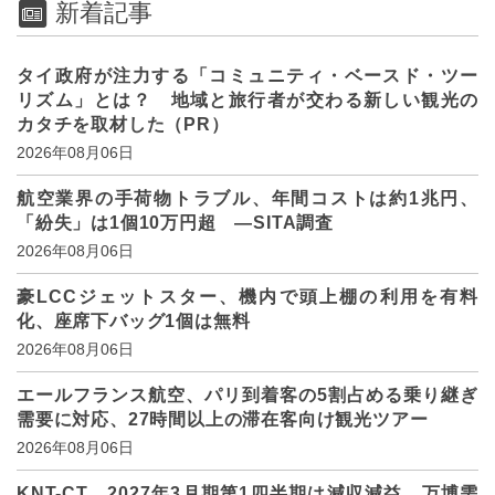
新着記事
タイ政府が注力する「コミュニティ・ベースド・ツー
リズム」とは？ 地域と旅行者が交わる新しい観光の
カタチを取材した（PR）
2026年08月06日
航空業界の手荷物トラブル、年間コストは約1兆円、
「紛失」は1個10万円超 ―SITA調査
2026年08月06日
豪LCCジェットスター、機内で頭上棚の利用を有料
化、座席下バッグ1個は無料
2026年08月06日
エールフランス航空、パリ到着客の5割占める乗り継ぎ
需要に対応、27時間以上の滞在客向け観光ツアー
2026年08月06日
KNT-CT、2027年3月期第1四半期は減収減益 万博需