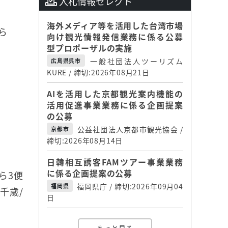
入札情報セレクト
海外メディア等を活用した台湾市場
から
向け観光情報発信業務に係る公募
型プロポーザルの実施
一般社団法人ツーリズム
広島県呉市
KURE / 締切:2026年08月21日
AIを活用した京都観光案内機能の
活用促進事業業務に係る企画提案
の公募
公益社団法人京都市観光協会 /
京都市
締切:2026年08月14日
日韓相互誘客FAMツアー事業業務
に係る企画提案の公募
ら3便
福岡県庁 / 締切:2026年09月04
福岡県
千歳/
日