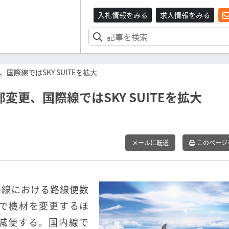
入札情報をみる
求人情報をみる
国際線ではSKY SUITEを拡大
変更、国際線ではSKY SUITEを拡大
メールに転送
このページ
国内線における路線便数
で機材を変更するほ
に減便する。国内線で