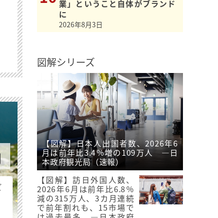
業」ということ自体がブランド
に
2026年8月3日
図解シリーズ
【図解】日本人出国者数、2026年6
月は前年比3.4％増の109万人 ―日
本政府観光局（速報）
【図解】訪日外国人数、
ビ
2026年6月は前年比6.8％
減の315万人、3カ月連続
で前年割れも、15市場で
は過去最多 ―日本政府