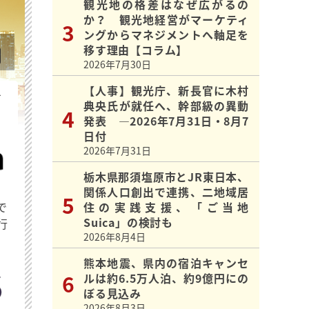
観光地の格差はなぜ広がるの
か？ 観光地経営がマーケティ
ングからマネジメントへ軸足を
移す理由【コラム】
2026年7月30日
【人事】観光庁、新長官に木村
を
典央氏が就任へ、幹部級の異動
発表 ―2026年7月31日・8月7
日付
2026年7月31日
栃木県那須塩原市とJR東日本、
関係人口創出で連携、二地域居
で
住の実践支援、「ご当地
Suica」の検討も
行
2026年8月4日
熊本地震、県内の宿泊キャンセ
ルは約6.5万人泊、約9億円にの
ぼる見込み
2026年8月3日