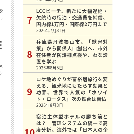
を
LCCピーチ、新たに大幅遅延・
欠航時の宿泊・交通費を補償、
ュ
国内線1万円・国際線2万円まで
2026年7月31日
兵庫県丹波篠山市、「獣害対
策」から関係人口創出へ、市外
在住者が防護柵点検や、わな設
置を学ぶ
×
2026年8月5日
す
ロケ地めぐりが富裕層旅行を変
える、観光地にもたらす効果と
功罪、世界で人気の「ホワイ
ト・ロータス」次の舞台は南仏
2026年8月3日
宿泊主体型ホテルの勝ち筋と
は？ 管理システムの統一で高
度分析、海外では「日本人の企