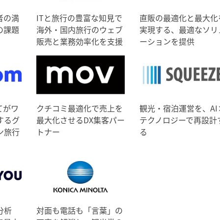
者の満
ITと旅行の豊富な知見で
直販の最適化と最大化
の課題
海外・国内旅行のウェブ
実現する、最適なソリ
販売と業務効率化を支援
ーションを提供
てがワ
クチコミ最適化で売上を
観光・宿泊運営を、AI
するグ
最大化させるDX集客パー
テクノロジーで再設計
ン旅行
トナー
る
分析
対面も電話も「言葉」の