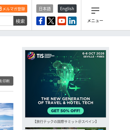
日本語
English
メルマガ登録
検索
メニュー
観光産業ニュース「トラベ
ルボイス」編集部から届く
一歩先の未来がみえるメルマガ
「今日のヘッドライン」 、もうご
登録済みですよね？
もし未だ登録していないなら…
いますぐ登録する
を印刷
【旅行テックの国際サミット＠スペイン】