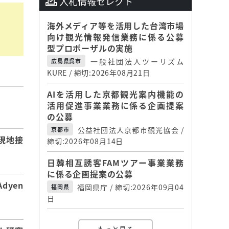
入札情報セレクト
海外メディア等を活用した台湾市場
向け観光情報発信業務に係る公募
型プロポーザルの実施
一般社団法人ツーリズム
広島県呉市
KURE / 締切:2026年08月21日
AIを活用した京都観光案内機能の
活用促進事業業務に係る企画提案
】
の公募
公益社団法人京都市観光協会 /
京都市
現地接
締切:2026年08月14日
日韓相互誘客FAMツアー事業業務
に係る企画提案の公募
dyen
福岡県庁 / 締切:2026年09月04
福岡県
日