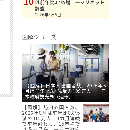
は前年比17％増 ―マリオット
調査
2026年8月5日
図解シリーズ
【図解】日本人出国者数、2026年6
月は前年比3.4％増の109万人 ―日
本政府観光局（速報）
【図解】訪日外国人数、
2026年6月は前年比6.8％
減の315万人、3カ月連続
で前年割れも、15市場で
は過去最多 ―日本政府