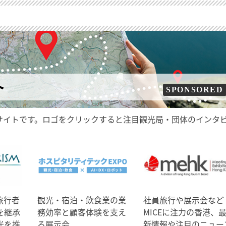
ト
SPONSORED
サイトです。ロゴをクリックすると注目観光局・団体のインタ
旅行者
観光・宿泊・飲食業の業
社員旅行や展示会など
を継承
務効率と顧客体験を支え
MICEに注力の香港、
光を推
る展示会
新情報や注目のニュー