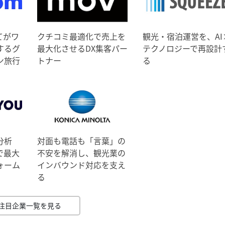
てがワ
クチコミ最適化で売上を
観光・宿泊運営を、AI
するグ
最大化させるDX集客パー
テクノロジーで再設計
ン旅行
トナー
る
分析
対面も電話も「言葉」の
で最大
不安を解消し、観光業の
ォーム
インバウンド対応を支え
る
注目企業一覧を見る