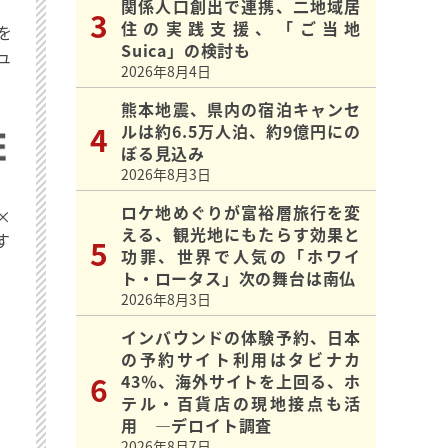
関係人口創出で連携、二地域居
住の実践支援、「ご当地
を
Suica」の検討も
ュ
2026年8月4日
熊本地震、県内の宿泊キャンセ
ルは約6.5万人泊、約9億円にの
ぼる見込み
2026年8月3日
ロケ地めぐりが富裕層旅行を変
×
える、観光地にもたらす効果と
す
功罪、世界で人気の「ホワイ
ト・ロータス」次の舞台は南仏
2026年8月3日
インバウンドの体験予約、日本
の予約サイト利用はタビナカ
43％、海外サイトを上回る、ホ
テル・百貨店の現地接点も活
用 ―デロイト調査
2026年8月7日