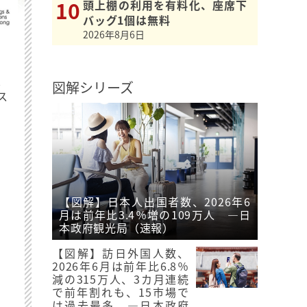
頭上棚の利用を有料化、座席下
バッグ1個は無料
2026年8月6日
最
図解シリーズ
ス
【図解】日本人出国者数、2026年6
月は前年比3.4％増の109万人 ―日
本政府観光局（速報）
【図解】訪日外国人数、
2026年6月は前年比6.8％
減の315万人、3カ月連続
で前年割れも、15市場で
は過去最多 ―日本政府