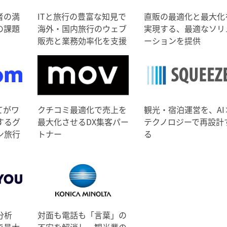
者の満
ITと旅行の豊富な知見で
直販の最適化と最大化
の課題
海外・国内旅行のウェブ
実現する、最適なソリ
販売と業務効率化を支援
ーションを提供
てがワ
クチコミ最適化で売上を
観光・宿泊運営を、AI
するグ
最大化させるDX集客パー
テクノロジーで再設計
ン旅行
トナー
る
分析
対面も電話も「言葉」の
で最大
不安を解消し、観光業の