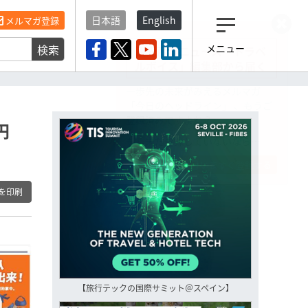
日本語
English
メルマガ登録
検索
メニュー
観光産業ニュース「トラベ
ルボイス」編集部から届く
一歩先の未来がみえるメルマガ
「今日のヘッドライン」 、もうご
登録済みですよね？
円
もし未だ登録していないなら…
いますぐ登録する
を印刷
【旅行テックの国際サミット＠スペイン】