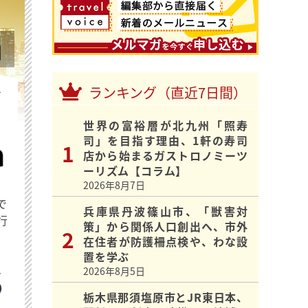
ランキング（直近7日間）
を
世界の富裕層が北九州「照寿
司」を目指す理由、1軒の寿司
店から始まるガストロノミーツ
ーリズム【コラム】
2026年8月7日
で
兵庫県丹波篠山市、「獣害対
行
策」から関係人口創出へ、市外
在住者が防護柵点検や、わな設
置を学ぶ
2026年8月5日
栃木県那須塩原市とJR東日本、