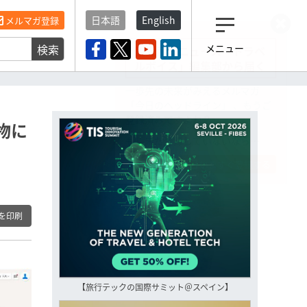
日本語
English
メルマガ登録
検索
メニュー
観光産業ニュース「トラベ
ルボイス」編集部から届く
一歩先の未来がみえるメルマガ
「今日のヘッドライン」 、もうご
登録済みですよね？
物に
もし未だ登録していないなら…
いますぐ登録する
を印刷
【旅行テックの国際サミット＠スペイン】