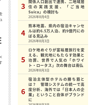
関係人口創出で連携、二地域居
住の実践支援、「ご当地
Suica」の検討も
を
2026年8月4日
ュ
熊本地震、県内の宿泊キャンセ
ルは約6.5万人泊、約9億円にの
ぼる見込み
2026年8月3日
ロケ地めぐりが富裕層旅行を変
える、観光地にもたらす効果と
×
功罪、世界で人気の「ホワイ
す
ト・ロータス」次の舞台は南仏
2026年8月3日
宿泊主体型ホテルの勝ち筋と
は？ 管理システムの統一で高
度分析、海外では「日本人の企
業」ということ自体がブランド
に
2026年8月3日