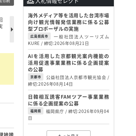
入札情報セレクト
を印刷
海外メディア等を活用した台湾市場
回
向け観光情報発信業務に係る公募
実
型プロポーザルの実施
一般社団法人ツーリズム
広島県呉市
KURE / 締切:2026年08月21日
AIを活用した京都観光案内機能の
活用促進事業業務に係る企画提案
の公募
公益社団法人京都市観光協会 /
京都市
締切:2026年08月14日
日韓相互誘客FAMツアー事業業務
に係る企画提案の公募
福岡県庁 / 締切:2026年09月04
福岡県
】
日
現地接