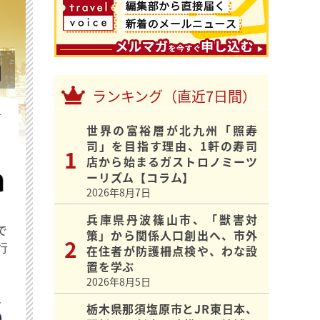
ランキング（直近7日間）
を
世界の富裕層が北九州「照寿
司」を目指す理由、1軒の寿司
店から始まるガストロノミーツ
ーリズム【コラム】
2026年8月7日
兵庫県丹波篠山市、「獣害対
で
策」から関係人口創出へ、市外
行
在住者が防護柵点検や、わな設
置を学ぶ
2026年8月5日
栃木県那須塩原市とJR東日本、