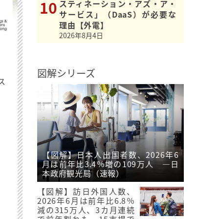
スティネーション・アズ・ア・
サービス」（DaaS）が必要な
理由【外電】
2026年8月4日
最
図解シリーズ
ス
【図解】日本人出国者数、2026年6
月は前年比3.4％増の109万人 ―日
本政府観光局（速報）
【図解】訪日外国人数、
2026年6月は前年比6.8％
減の315万人、3カ月連続