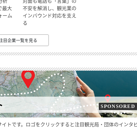
分析
対面も電話も「言葉」の
で最大
不安を解消し、観光業の
ォーム
インバウンド対応を支え
る
注目企業一覧を見る
ト
SPONSORED
サイトです。ロゴをクリックすると注目観光局・団体のインタ