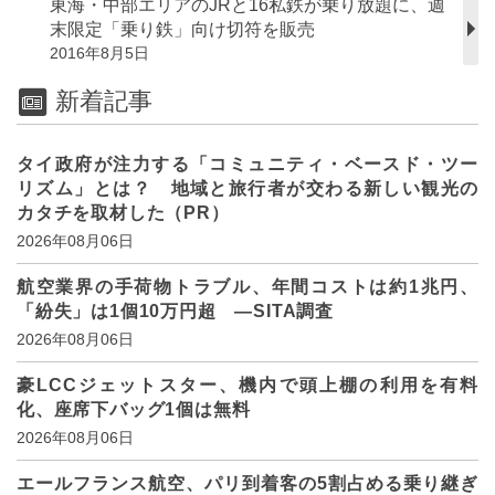
東海・中部エリアのJRと16私鉄が乗り放題に、週
末限定「乗り鉄」向け切符を販売
2016年8月5日
新着記事
タイ政府が注力する「コミュニティ・ベースド・ツー
リズム」とは？ 地域と旅行者が交わる新しい観光の
カタチを取材した（PR）
2026年08月06日
航空業界の手荷物トラブル、年間コストは約1兆円、
「紛失」は1個10万円超 ―SITA調査
2026年08月06日
豪LCCジェットスター、機内で頭上棚の利用を有料
化、座席下バッグ1個は無料
2026年08月06日
エールフランス航空、パリ到着客の5割占める乗り継ぎ