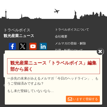
トラベルボイスについて
トラベルボイス
観光産業ニュース
会社概要
メルマガの登録・解除
引用・転載について
プライバシーポリシー
観光産業ニュース「トラベルボイス」編集
利用規約
部から届く
サイトマップ
広告メニュー・料金
一歩先の未来がみえるメルマガ「今日のヘッドライン」 、も
うご登録済みですよね？
プレスリリース窓口
© 2026 travel voice.
もし未だ登録していないなら…
求人広告
お問合せ
いますぐ登録する