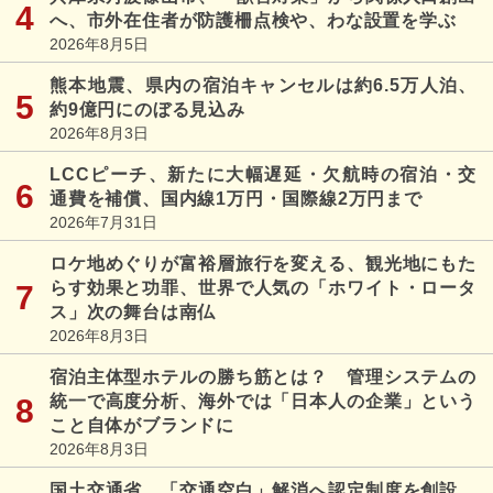
へ、市外在住者が防護柵点検や、わな設置を学ぶ
2026年8月5日
熊本地震、県内の宿泊キャンセルは約6.5万人泊、
約9億円にのぼる見込み
2026年8月3日
LCCピーチ、新たに大幅遅延・欠航時の宿泊・交
通費を補償、国内線1万円・国際線2万円まで
2026年7月31日
ロケ地めぐりが富裕層旅行を変える、観光地にもた
らす効果と功罪、世界で人気の「ホワイト・ロータ
ス」次の舞台は南仏
2026年8月3日
宿泊主体型ホテルの勝ち筋とは？ 管理システムの
統一で高度分析、海外では「日本人の企業」という
こと自体がブランドに
2026年8月3日
国土交通省、「交通空白」解消へ認定制度を創設、