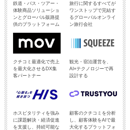
鉄道・バス・ツアー・
旅行に関するすべてが
体験商品ソリューショ
ワンストップで完結す
ンとグローバル販路提
るグローバルオンライ
供のプラットフォーム
ン旅行会社
クチコミ最適化で売上
観光・宿泊運営を、
を最大化させるDX集
AI×テクノロジーで再
客パートナー
設計する
ホスピタリティを強み
顧客のクチコミを分析
に課題解決・経済促進
し、顧客体験をAIで最
を支援し、持続可能な
大化するプラットフォ