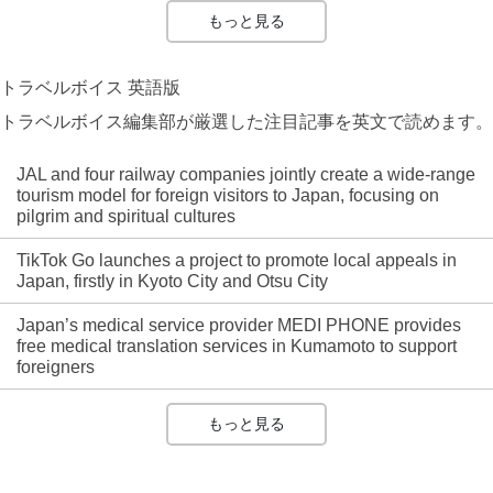
もっと見る
トラベルボイス 英語版
トラベルボイス編集部が厳選した注目記事を英文で読めます。
JAL and four railway companies jointly create a wide-range
tourism model for foreign visitors to Japan, focusing on
pilgrim and spiritual cultures
TikTok Go launches a project to promote local appeals in
Japan, firstly in Kyoto City and Otsu City
Japan’s medical service provider MEDI PHONE provides
free medical translation services in Kumamoto to support
foreigners
もっと見る