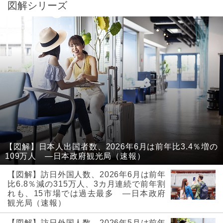
図解シリーズ
【図解】日本人出国者数、2026年6月は前年比3.4％増の
109万人 ―日本政府観光局（速報）
【図解】訪日外国人数、2026年6月は前年
比6.8％減の315万人、3カ月連続で前年割
れも、15市場では過去最多 ―日本政府
観光局（速報）
【図解】訪日外国人数、2026年5月は前年