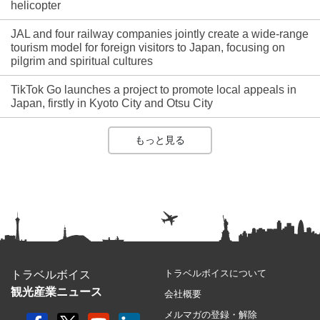
helicopter
JAL and four railway companies jointly create a wide-range
tourism model for foreign visitors to Japan, focusing on
pilgrim and spiritual cultures
TikTok Go launches a project to promote local appeals in
Japan, firstly in Kyoto City and Otsu City
もっと見る
トラベルボイスについて
トラベルボイス
観光産業ニュース
会社概要
メルマガの登録・解除