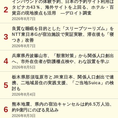
インバウンドの体験予約、日本の予約サイト利用は
タビナカ43％、海外サイトを上回る、ホテル・百
貨店の現地接点も活用 ―デロイト調査
2026年8月7日
良質な睡眠を目的とした「スリープツーリズム」を
NTT東日本Gが宿泊施設で実証実験、滞在後も「寝
つき」改善
2026年8月7日
兵庫県丹波篠山市、「獣害対策」から関係人口創出
へ、市外在住者が防護柵点検や、わな設置を学ぶ
2026年8月5日
栃木県那須塩原市とJR東日本、関係人口創出で連
携、二地域居住の実践支援、「ご当地Suica」の検
討も
2026年8月4日
熊本地震、県内の宿泊キャンセルは約6.5万人泊、
約9億円にのぼる見込み
2026年8月3日