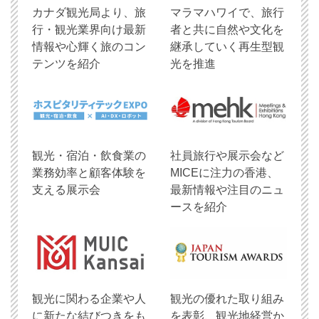
​カナダ観光局より、旅
マラマハワイで、旅行
行・観光業界向け最新
者と共に自然や文化を
情報や心輝く旅のコン
継承していく再生型観
テンツを紹介
光を推進
観光・宿泊・飲食業の
社員旅行や展示会など
業務効率と顧客体験を
MICEに注力の香港、
支える展示会
最新情報や注目のニュ
ースを紹介
観光に関わる企業や人
観光の優れた取り組み
に新たな結びつきをも
を表彰、観光地経営か