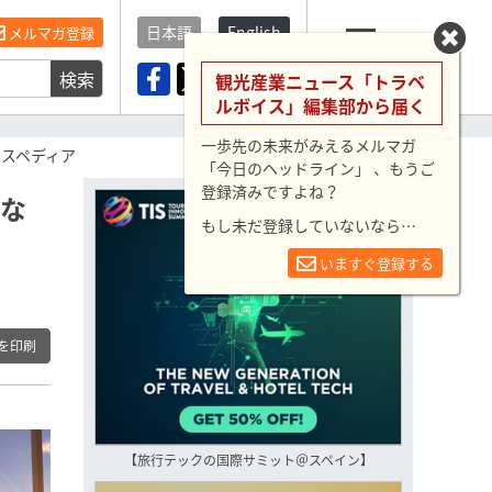
日本語
English
メルマガ登録
検索
メニュー
観光産業ニュース「トラベ
ルボイス」編集部から届く
一歩先の未来がみえるメルマガ
クスペディア
「今日のヘッドライン」 、もうご
登録済みですよね？
でな
もし未だ登録していないなら…
いますぐ登録する
を印刷
【旅行テックの国際サミット＠スペイン】