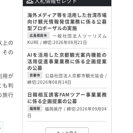
入札情報セレクト
海外メディア等を活用した台湾市場
向け観光情報発信業務に係る公募
型プロポーザルの実施
一般社団法人ツーリズム
広島県呉市
以上の
KURE / 締切:2026年08月21日
、その
AIを活用した京都観光案内機能の
活用促進事業業務に係る企画提案
の公募
利用が
公益社団法人京都市観光協会 /
京都市
締切:2026年08月14日
とも判
の旅行
日韓相互誘客FAMツアー事業業務
に係る企画提案の公募
福岡県庁 / 締切:2026年09月04
福岡県
日