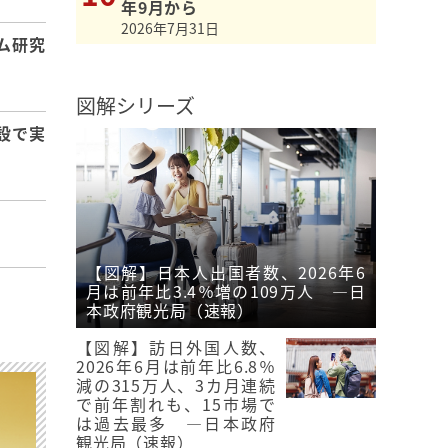
年9月から
2026年7月31日
ム研究
図解シリーズ
設で実
【図解】日本人出国者数、2026年6
月は前年比3.4％増の109万人 ―日
本政府観光局（速報）
【図解】訪日外国人数、
2026年6月は前年比6.8％
減の315万人、3カ月連続
で前年割れも、15市場で
は過去最多 ―日本政府
観光局（速報）