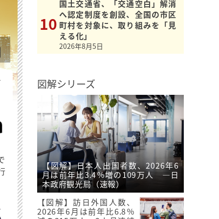
国土交通省、「交通空白」解消
へ認定制度を創設、全国の市区
町村を対象に、取り組みを「見
える化」
2026年8月5日
を
図解シリーズ
で
【図解】日本人出国者数、2026年6
行
月は前年比3.4％増の109万人 ―日
本政府観光局（速報）
【図解】訪日外国人数、
2026年6月は前年比6.8％