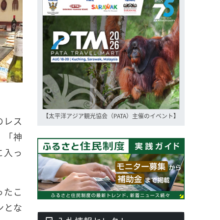
【太平洋アジア観光協会（PATA）主催のイベント】
のレス
。「神
に入っ
ったこ
ンとな