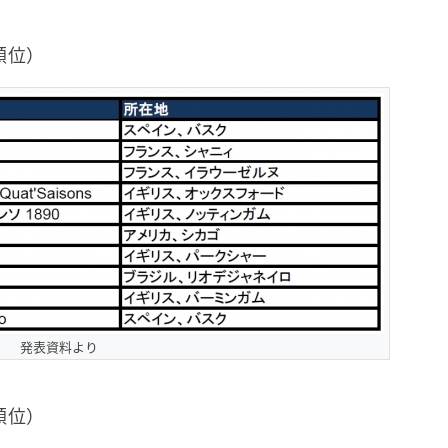
順位）
発表資料より
順位）