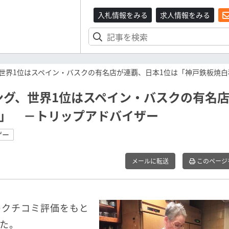
入札情報をみる
求人情報をみる
世界1位はスペイン・バスクの有名店が連覇、日本1位は「神戸鉄板焼
ング、世界1位はスペイン・バスクの有名
秋」 －トリップアドバイザー
ザー
メールに転送
このページ
のクチコミ評価をもと
た。