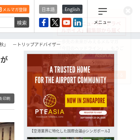
日本語
English
メルマガ登録
検索
メニュー
観光産業ニュース「トラベ
ルボイス」編集部から届く
一歩先の未来がみえるメルマガ
白秋」 －トリップアドバイザー
「今日のヘッドライン」 、もうご
登録済みですよね？
店が
もし未だ登録していないなら…
いますぐ登録する
を印刷
【空港業界に特化した国際会議@シンガポール】