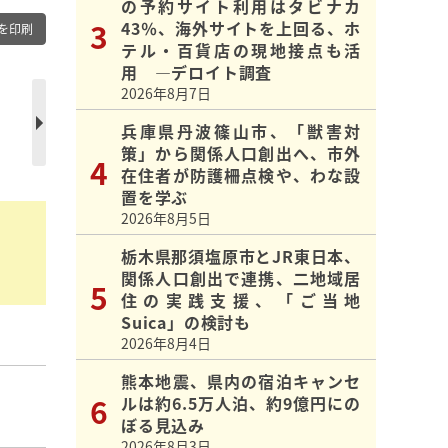
の予約サイト利用はタビナカ
43％、海外サイトを上回る、ホ
を印刷
テル・百貨店の現地接点も活
用 ―デロイト調査
2026年8月7日
兵庫県丹波篠山市、「獣害対
策」から関係人口創出へ、市外
在住者が防護柵点検や、わな設
置を学ぶ
2026年8月5日
栃木県那須塩原市とJR東日本、
関係人口創出で連携、二地域居
住の実践支援、「ご当地
Suica」の検討も
2026年8月4日
熊本地震、県内の宿泊キャンセ
】
ルは約6.5万人泊、約9億円にの
ぼる見込み
2026年8月3日