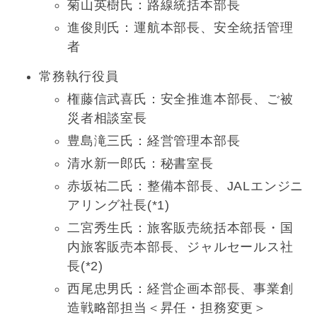
菊山英樹氏：路線統括本部長
進俊則氏：運航本部長、安全統括管理
者
常務執行役員
権藤信武喜氏：安全推進本部長、ご被
災者相談室長
豊島滝三氏：経営管理本部長
清水新一郎氏：秘書室長
赤坂祐二氏：整備本部長、JALエンジニ
アリング社長(*1)
二宮秀生氏：旅客販売統括本部長・国
内旅客販売本部長、ジャルセールス社
長(*2)
西尾忠男氏：経営企画本部長、事業創
造戦略部担当＜昇任・担務変更＞