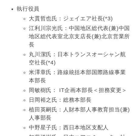
執行役員
大貫哲也氏：ジェイエア社長(*3)
江利川宗光氏：中国地区総代表(兼)中国
地区総代表室北京⽀店長(兼)北京営業所
長
丸川潔氏：日本トランスオーシャン航
空社長(*4)
米澤章氏：路線統括本部国際路線事業
本部長
岡敏樹氏： IT企画本部長＜担務変更＞
日岡裕之氏：総務本部長
植田英嗣氏：人財本部人事教育担当(兼)
人事部長
中野星子氏：西日本地区⽀配人