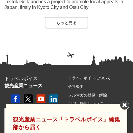
TikTok Go launches a project to promote local appeals in
Japan, firstly in Kyoto City and Otsu City
もっと見る
トラベルボイスについて
トラベルボイス
観光産業ニュース
会社概要
メルマガの登録・解除
引用・転載について
プライバシーポリシー
観光産業ニュース「トラベルボイス」編集
利用規約
部から届く
サイトマップ