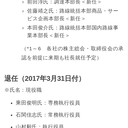
前田淳氏：調達本部長＜新任＞
佐藤靖之氏：路線統括本部商品・サー
ビス企画本部長＜新任＞
本田俊介氏：路線統括本部国内路線事
業本部長＜新任＞
（*1～6 各社の株主総会・取締役会の承
認を前提に来期も社長就任予定）
退任（2017年3月31日付）
※氏名：現役職
乘田俊明氏：専務執行役員
石関佳志氏：常務執行役員
山村毅氏：執行役員