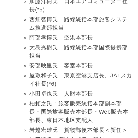
加藤洋樹氏：日本エアコミューター社
長(*5)
西畑智博氏：路線統括本部旅客システ
ム推進部担当
阿部孝博氏：空港本部長
大島秀樹氏：路線統括本部国際提携部
担当
安部映里氏：客室本部長
屋敷和子氏：東京空港⽀店長、JALスカ
イ社長(*6)
小田卓也氏：人財本部長
柏頼之氏：旅客販売統括本部副本部
長・国際旅客販売本部長・Web販売本
部長、東日本地区⽀配人
岩越宏雄氏：貨物郵便本部長＜新任＞