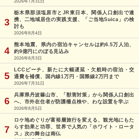
2026年7月31日
栃木県那須塩原市とJR東日本、関係人口創出で連
携、二地域居住の実践支援、「ご当地Suica」の検
討も
2026年8月4日
熊本地震、県内の宿泊キャンセルは約6.5万人泊、
約9億円にのぼる見込み
2026年8月3日
LCCピーチ、新たに大幅遅延・欠航時の宿泊・交
通費を補償、国内線1万円・国際線2万円まで
2026年7月31日
兵庫県丹波篠山市、「獣害対策」から関係人口創出
へ、市外在住者が防護柵点検や、わな設置を学ぶ
2026年8月5日
ロケ地めぐりが富裕層旅行を変える、観光地にもた
らす効果と功罪、世界で人気の「ホワイト・ロータ
ス」次の舞台は南仏