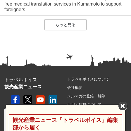
free medical translation services in Kumamoto to support
foreigners
もっと見る
トラベルボイスについて
トラベルボイス
観光産業ニュース
会社概要
メルマガの登録・解除
引用・転載について
プライバシーポリシー
観光産業ニュース「トラベルボイス」編集
利用規約
部から届く
サイトマップ