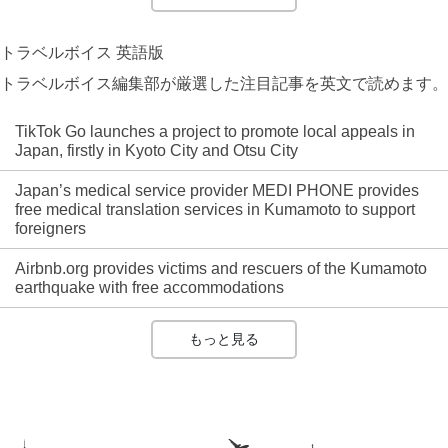
トラベルボイス 英語版
トラベルボイス編集部が厳選した注目記事を英文で読めます。
TikTok Go launches a project to promote local appeals in
Japan, firstly in Kyoto City and Otsu City
Japan’s medical service provider MEDI PHONE provides
free medical translation services in Kumamoto to support
foreigners
Airbnb.org provides victims and rescuers of the Kumamoto
earthquake with free accommodations
もっと見る