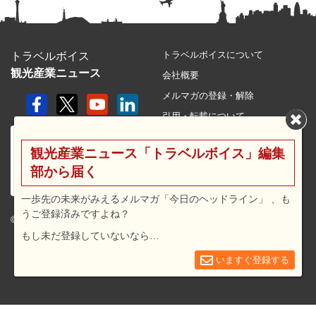
トラベルボイスについて
トラベルボイス
観光産業ニュース
会社概要
メルマガの登録・解除
引用・転載について
プライバシーポリシー
観光産業ニュース「トラベルボイス」編集
利用規約
部から届く
サイトマップ
広告メニュー・料金
一歩先の未来がみえるメルマガ「今日のヘッドライン」 、も
うご登録済みですよね？
プレスリリース窓口
© 2026 travel voice.
もし未だ登録していないなら…
求人広告
お問合せ
いますぐ登録する