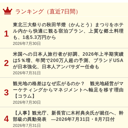
ランキング（直近7日間）
東北三大祭りの秋田竿燈（かんとう）まつりをホテ
ル内から快適に観る宿泊プラン、上質な郷土料理
も、1名5.3万円から
2026年7月30日
米国への日本人旅行者が好調、2026年上半期実績
は5％増、年間で200万人超の予測、ブランドUSA
が日本強化、日本人アンバサダー任命も
2026年7月31日
観光地の格差はなぜ広がるのか？ 観光地経営がマ
ーケティングからマネジメントへ軸足を移す理由
【コラム】
2026年7月30日
【人事】観光庁、新長官に木村典央氏が就任へ、幹
部級の異動発表 ―2026年7月31日・8月7日付
2026年7月31日