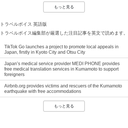
もっと見る
トラベルボイス 英語版
トラベルボイス編集部が厳選した注目記事を英文で読めます。
TikTok Go launches a project to promote local appeals in
Japan, firstly in Kyoto City and Otsu City
Japan’s medical service provider MEDI PHONE provides
free medical translation services in Kumamoto to support
foreigners
Airbnb.org provides victims and rescuers of the Kumamoto
earthquake with free accommodations
もっと見る