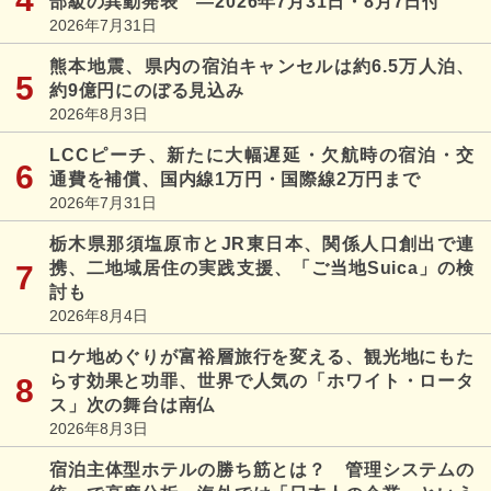
部級の異動発表 ―2026年7月31日・8月7日付
2026年7月31日
熊本地震、県内の宿泊キャンセルは約6.5万人泊、
約9億円にのぼる見込み
2026年8月3日
LCCピーチ、新たに大幅遅延・欠航時の宿泊・交
通費を補償、国内線1万円・国際線2万円まで
2026年7月31日
栃木県那須塩原市とJR東日本、関係人口創出で連
携、二地域居住の実践支援、「ご当地Suica」の検
討も
2026年8月4日
ロケ地めぐりが富裕層旅行を変える、観光地にもた
らす効果と功罪、世界で人気の「ホワイト・ロータ
ス」次の舞台は南仏
2026年8月3日
宿泊主体型ホテルの勝ち筋とは？ 管理システムの