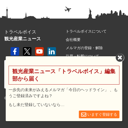
トラベルボイスについて
トラベルボイス
観光産業ニュース
会社概要
メルマガの登録・解除
引用・転載について
プライバシーポリシー
観光産業ニュース「トラベルボイス」編集
利用規約
部から届く
サイトマップ
広告メニュー・料金
一歩先の未来がみえるメルマガ「今日のヘッドライン」 、も
うご登録済みですよね？
プレスリリース窓口
© 2026 travel voice.
もし未だ登録していないなら…
求人広告
お問合せ
いますぐ登録する