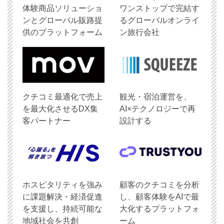
体験商品ソリューショ
ワンストップで完結す
ンとグローバル販路提
るグローバルオンライ
供のプラットフォーム
ン旅行会社
クチコミ最適化で売上
観光・宿泊運営を、
を最大化させるDX集
AI×テクノロジーで再
客パートナー
設計する
ホスピタリティを強み
顧客のクチコミを分析
に課題解決・経済促進
し、顧客体験をAIで最
を支援し、持続可能な
大化するプラットフォ
地域社会を共創
ーム