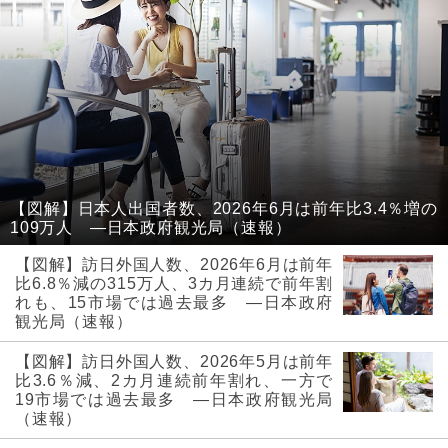
【図解】日本人出国者数、2026年6月は前年比3.4％増の
109万人 ―日本政府観光局（速報）
【図解】訪日外国人数、2026年6月は前年
比6.8％減の315万人、3カ月連続で前年割
れも、15市場では過去最多 ―日本政府
観光局（速報）
【図解】訪日外国人数、2026年5月は前年
比3.6％減、2カ月連続前年割れ、一方で
19市場では過去最多 ―日本政府観光局
（速報）