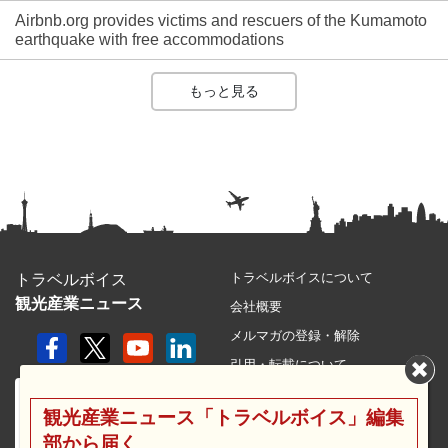
Airbnb.org provides victims and rescuers of the Kumamoto
earthquake with free accommodations
もっと見る
トラベルボイスについて
トラベルボイス
観光産業ニュース
会社概要
メルマガの登録・解除
引用・転載について
プライバシーポリシー
観光産業ニュース「トラベルボイス」編集
利用規約
部から届く